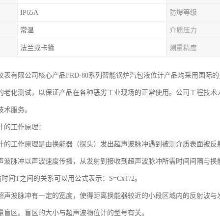
IP65A
防爆等级
常温
介质压力
法兰或卡箍
测量精度
仪表有限公司核心产品FRD-80系列智能锅炉汽包液位计产品均采用国际
的老化测试，以保证产品在各种恶劣工业现场的正常使用。公司工程技术人员
技术服务。
计的工作原理：
计的工作原理是由换能器（探头）发出超声波脉冲遇到被测介质表面被反
声波脉冲以声波速度传播，从发射到接收到超声波脉冲所需时间间隔与换
时间T之间的关系可以用公式表示：S=CxT/2。
超声波脉冲有一定的宽度，使得距离换能器较近的小段区域内的反射波与
量盲区。盲区的大小与超声波物位计的型号有关。