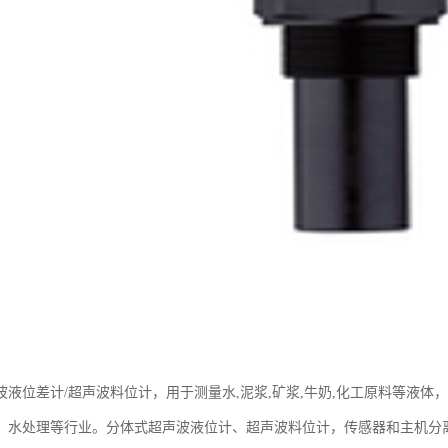
波液位差计/超声波料位计，用于测量水,泥浆,矿浆,牛奶,化工原料等液
、水处理等行业。分体式超声波液位计、超声波料位计，传感器和主机分