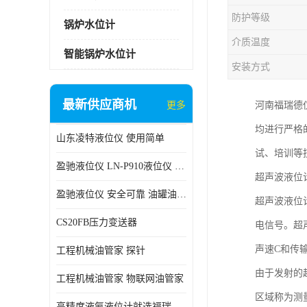
防护等级
锅炉水位计
介质温度
智能锅炉水位计
安装方式
最新供应商机
更多
河南福瑞德
均进行严格
山东凌特液位仪 使用简单
试、培训等
盈驰液位仪 LN-P910液位仪 安全可靠
超声波液位
盈驰液位仪 安全可靠 油罐油位检测
超声波液位
CS20FB压力变送器
电信号。超
声速C和传输
工程机械油管家 探针
由于发射的
工程机械油管家 物联网油管家
区域称为测
高精度液氨液位计就选福瑞德仪表