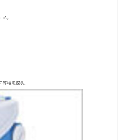
mA，
区等特规探头。