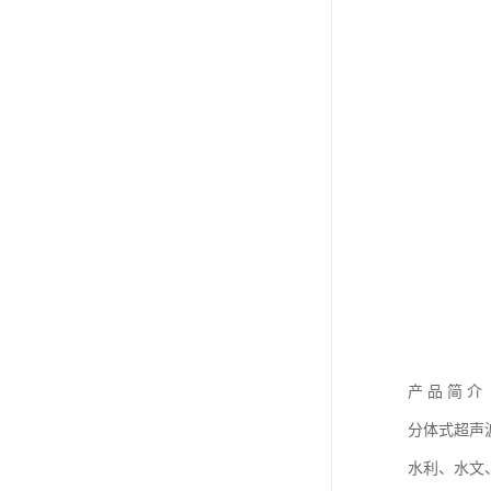
产 品 简 介
分体式超声
水利、水文