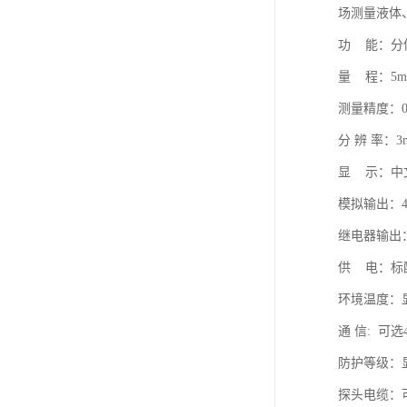
场测量液体
功 能：分
量 程：5m、
测量精度：0.2
分 辨 率：
显 示：中
模拟输出：4线
继电器输出：（
供 电：标配2
环境温度：显
通 信: 可
防护等级：显
探头电缆：可