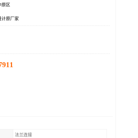
中原区
量计原厂家
7911
法兰连接