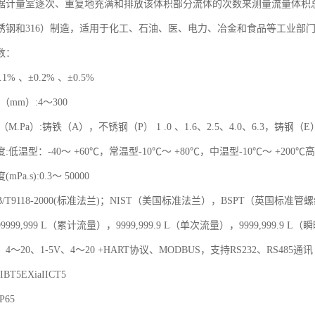
据计量室逐次、重复地充满和排放该体积部分流体的次数来测量流量体积总
锈钢和316）制造，适用于化工、石油、医、电力、冶金和食品等工业部
数：
1% 、±0.2% 、±0.5%
mm）:4～300
.Pa）:铸铁（A），不锈钢（P） 1 .0 、1.6、2.5、4.0、6.3，铸钢（E）2.5
低温型：-40～ +60℃，常温型-10℃～ +80℃，中温型-10℃～ +200℃高温
Pa.s):0.3～ 50000
B/T9118-2000(标准法兰)；NIST（美国标准法兰），BSPT（英国标
999,999 L（累计流量），9999,999.9 L（单次流量），9999,999.9 L
～20、1-5V、4～20 +HART协议、MODBUS，支持RS232、RS485
BT5EXiaIICT5
65