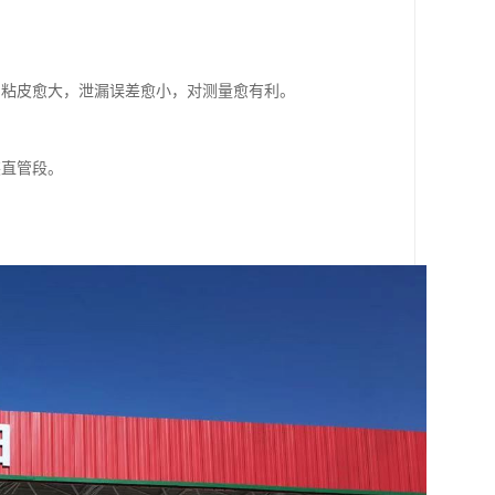
的粘皮愈大，泄漏误差愈小，对测量愈有利。
装直管段。