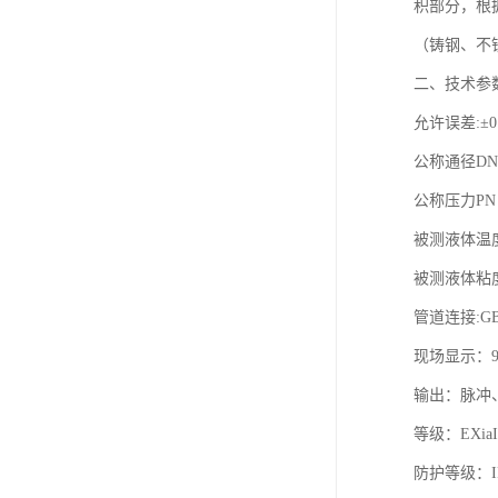
积部分，根
（铸钢、不
二、技术参
允许误差:±0.
公称通径DN（
公称压力PN（M
被测液体温度:
被测液体粘度(m
管道连接:G
现场显示：99
输出：脉冲、4
等级：EXiaII
防护等级：IP