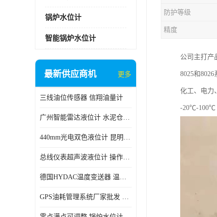
防护等级
锅炉水位计
精度
智能锅炉水位计
公司主打产品有
最新供应商机
8025和
更多
化工、电力
三线油位传感器 信翔油量计
-20℃-100℃
广州智能雷达液位计 水泥仓料位
440mm光电双色液位计 昆明锅炉汽包用光电液位计
总线仪表超声波液位计 操作简单
德国HYDAC温度变送器 温度变送器工作原理 市场性价比优
GPS油耗管理系统厂家批发 CR-606 汽车油位传感器故障
零点满点可调整 锅炉水位计 太原智能锅炉汽包液位计生产厂家