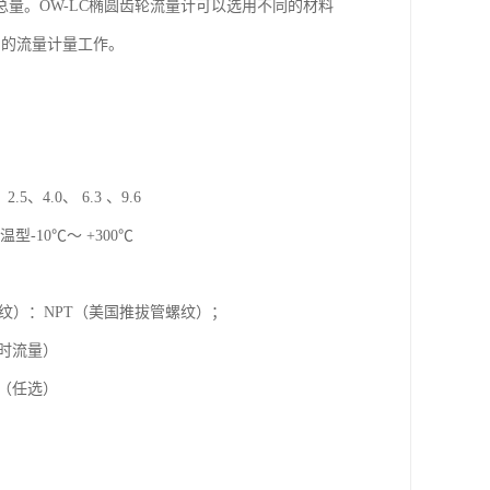
量。OW-LC椭圆齿轮流量计可以选用不同的材料
门的流量计量工作。
、4.0、 6.3 、9.6
型-10℃～ +300℃
准管螺纹）：NPT（美国推拔管螺纹）；
（瞬时流量）
通讯（任选）