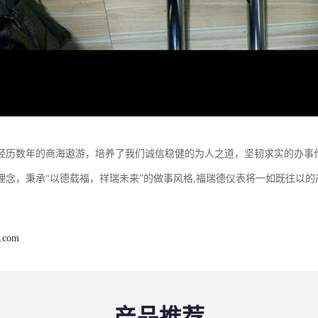
经历数年的商海遨游，培养了我们诚信稳健的为人之道，坚韧求实的办事作风
理念，秉承“以德载福，祥瑞未来”的做事风格,福瑞德仪表将一如既往以
r.com
产品推荐