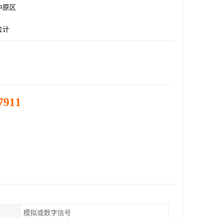
中原区
位计
7911
模拟或数字信号