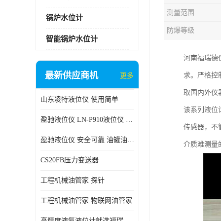
测量范围
锅炉水位计
防爆等级
智能锅炉水位计
河南福瑞德
最新供应商机
求。严格控
更多
取国内外仪
山东凌特液位仪 使用简单
该系列液位
盈驰液位仪 LN-P910液位仪 安全可靠
传感器，不
盈驰液位仪 安全可靠 油罐油位检测
介质难测量
CS20FB压力变送器
工程机械油管家 探针
工程机械油管家 物联网油管家
高精度液氨液位计就选福瑞德仪表