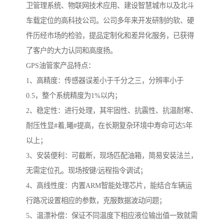
卫管理系统、物联网技术应用、建设智慧城市以及北斗
车载定位的高科技公司。公司多年来开发研制的软、硬
件历经市场的检验，提品定制化和差异化服务，已获得
了客户的大力认同和高度扬。
GPS油管家产品特点：
1、高精度：传感器误差小于千分之三，分辨率小于
0.5，整个系统精度为1%以内；
2、稳定性：进行处理，其牢固性、抗震性、抗温耐寒、
耐压性显#着,曦#提高，在长期复杂环境中寿命可达5年
以上；
3、安装便利：可截断，现场匹配油箱，简易安装法兰，
无需定位孔。现场按键/远程指令调试；
4、高线性度：内置ARM智能处理芯片，能结合车辆运
行路况设置相应的参数，克服数据波动问题；
5、温漂补偿：保证不同温度下相应液位输出值一致就需