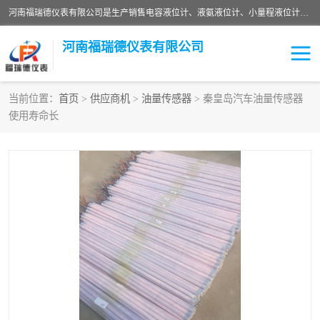
河南福瑞德仪表有限公司是生产销售电容液位计、液氨液位计、小量程液位计定制、智能锅炉水位计、液氮液位计等；并在产品开发、研制的过程中，吸取国内外仪器仪表的技术精华，建立了一支高、精、尖的科研开发队伍，使产品性能不断升级。
河南福瑞德仪表有限公司
当前位置：
首页
>
供应商机
>
油量传感器
> 秦皇岛汽车油量传感器
使用寿命长
液位计
液位传感器
压力传感器
流量传感器
智能仪表
液氮液位计
差压变送器
液位计传感器定制
液氨液位计
物位计
油量传感器
测漏仪