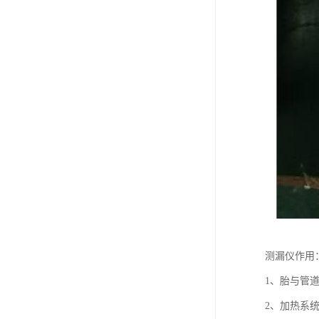
测漏仪作用
1、胎与管
2、加热系