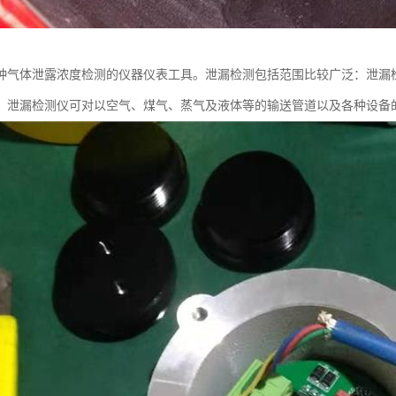
种气体泄露浓度检测的仪器仪表工具。泄漏检测包括范围比较广泛：泄漏
；泄漏检测仪可对以空气、煤气、蒸气及液体等的输送管道以及各种设备