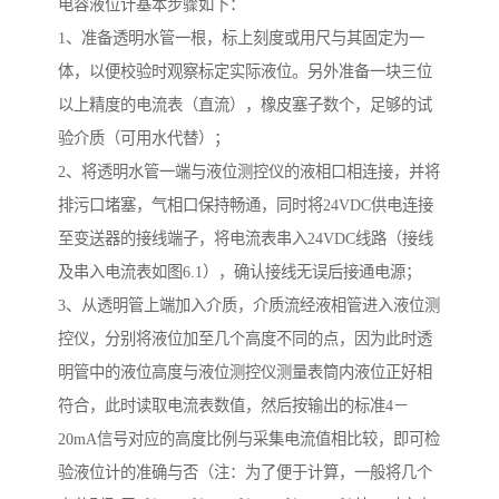
电容液位计基本步骤如下：
1、准备透明水管一根，标上刻度或用尺与其固定为一
体，以便校验时观察标定实际液位。另外准备一块三位
以上精度的电流表（直流），橡皮塞子数个，足够的试
验介质（可用水代替）；
2、将透明水管一端与液位测控仪的液相口相连接，并将
排污口堵塞，气相口保持畅通，同时将24VDC供电连接
至变送器的接线端子，将电流表串入24VDC线路（接线
及串入电流表如图6.1），确认接线无误后接通电源；
3、从透明管上端加入介质，介质流经液相管进入液位测
控仪，分别将液位加至几个高度不同的点，因为此时透
明管中的液位高度与液位测控仪测量表筒内液位正好相
符合，此时读取电流表数值，然后按输出的标准4－
20mA信号对应的高度比例与采集电流值相比较，即可检
验液位计的准确与否（注：为了便于计算，一般将几个