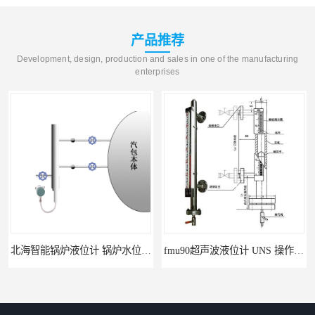
产品推荐
Development, design, production and sales in one of the manufacturing
enterprises
锅炉水位计厂商 自动适应自动校准
fmu90超声波液位计 UNS 操作简单