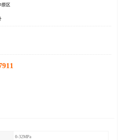
中原区
计
7911
0-32MPa