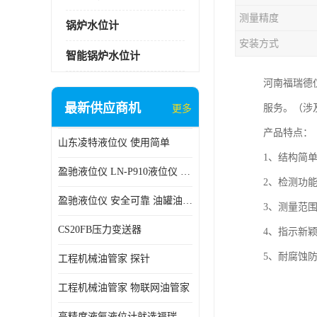
测量精度
锅炉水位计
安装方式
智能锅炉水位计
河南福瑞德
最新供应商机
服务。（涉
更多
产品特点：
山东凌特液位仪 使用简单
1、结构简
盈驰液位仪 LN-P910液位仪 安全可靠
2、检测功
盈驰液位仪 安全可靠 油罐油位检测
3、测量范
CS20FB压力变送器
4、指示新
5、耐腐蚀
工程机械油管家 探针
工程机械油管家 物联网油管家
高精度液氨液位计就选福瑞德仪表