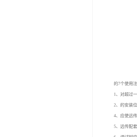
的7个使用
1、对超过
2、的安装
4、应使远
5、远传配