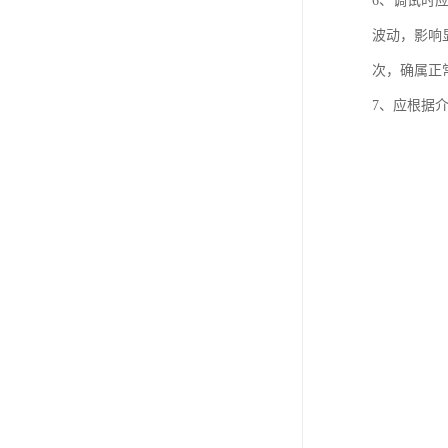
6、调试时
波动，影响
次，确属正
7、应根据