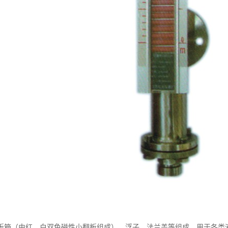
板箱（由红、白双色磁性小翻板组成）、浮子、法兰盖等组成，用于各类