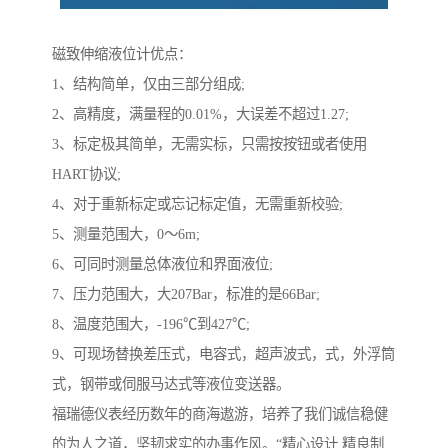
磁致伸缩液位计优点：
1、结构简单，仅由三部分组成;
2、高精度，满量程的0.01%，大误差不超过1.27;
3、标定极其简单，无需实标，只需按按钮或者使用
HART协议;
4、对于重新标定或忘记标定值，无需重新校验;
5、测量范围大，0～6m;
6、可同时测量总体液位和界面液位;
7、压力范围大，大207Bar，标准的是66Bar;
8、温度范围大，-196℃到427℃;
9、可现场替换差压式，电容式，超声波式，式，外浮筒
式，钢带或伺服马达式等液位变送器。
福瑞德仪表经历数年的商海遨游，培养了我们诚信稳健
的为人之道，坚韧求实的办事作风。“精心设计,精良制