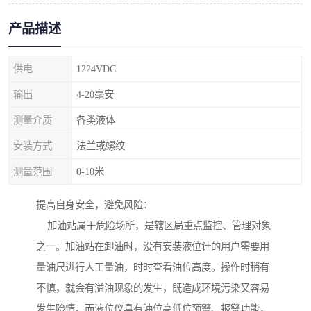
产品描述
供电
1224VDC
输出
4-20毫安
测量介质
各类液体
安装方式
法兰或螺纹
测量范围
0-10米
提高自身安全，避免风险：
加油站属于危险场所，是辖区局重点监控、管理对象
之一。加油站在卸油时，没有安装液位计的用户需要用
量油尺进行人工量油，时时查看油位高度。操作时稍有
不慎，就会有溢油现象的发生，既造成环境污染又容易
发生险情。而液位仪具有油位高低位预警、报警功能，