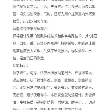
液位仪安装之后，可为用户设置油位高预警和油位高报
警，避免溢油现象；同时，还可为用户提供室内外双重
报警，起到双保险作用。
智能磁致伸缩探棒简介:
探棒设计采用的磁致伸缩技术和数字电路技术。其*处理
器（CPU）采用运算处理器进行数据采集，电路设计采
用高精度放大处理，的数字通讯技术，确保油位、水
位、温度的正确测量。
功能特点：
数字通讯，可靠、适应电压波动范围大、环境温差大、
适应性强、抗干扰性能好、测量一致性好、测量精度
高、无需日常维护和标定，省时省力、非接触式测量、
无磨损，超长使用寿命、本质安全型防爆设计，安全保
障、高强特质不锈钢外结构，耐腐蚀、耐冲击，、通过
升级，可以兼容、替代业内主流厂家液位探棒