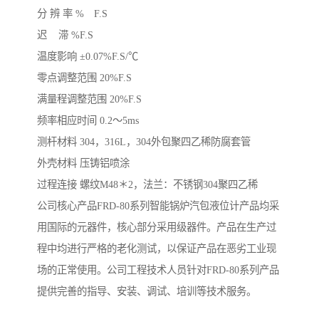
分 辨 率 % F.S
迟 滞 %F.S
温度影响 ±0.07%F.S/℃
零点调整范围 20%F.S
满量程调整范围 20%F.S
频率相应时间 0.2～5ms
测杆材料 304，316L，304外包聚四乙稀防腐套管
外壳材料 压铸铝喷涂
过程连接 螺纹M48＊2，法兰：不锈钢304聚四乙稀
公司核心产品FRD-80系列智能锅炉汽包液位计产品均采
用国际的元器件，核心部分采用级器件。产品在生产过
程中均进行严格的老化测试，以保证产品在恶劣工业现
场的正常使用。公司工程技术人员针对FRD-80系列产品
提供完善的指导、安装、调试、培训等技术服务。