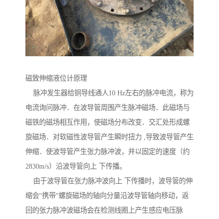
磁致伸缩液位计原理
脉冲发生器给铜导线通人10 Hz左右的脉冲电流，称为
电流询问脉冲．在波导管周围产生脉冲磁场．此磁场与
磁铁的磁场相互作用，使磁场分布改变．交汇处形成螺
旋磁场．对软磁性波导管产生瞬时扭力 ,导致波导管产生
伸缩．使波导管产生张力脉冲波，并以固定的速度（约
2830m/s）沿波导管向上 下传播。
由于波导管在张力脉冲波向上 下传播时，波导管的伸
缩会“携带”螺旋磁场的轴向分量沿波导管轴向移动，返
回的张力脉冲波磁场会在检测线圈上产生感应电压脉