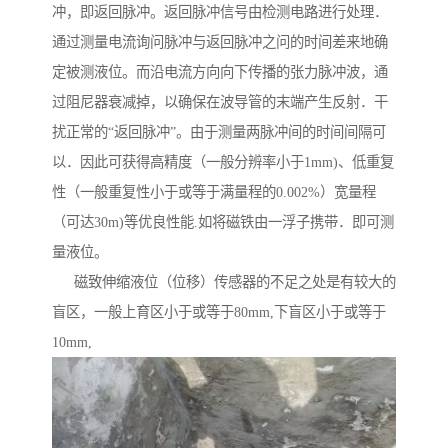
冲，即返回脉冲。返回脉冲信号由检测电路进行处理．
通过测量电流询问脉冲与返回脉冲之问的时间差来地确
定被测液位。而沿电流方向向下传播的张力脉冲波，通
过阻尼器衰减掉，以确保在波导管的末端产生反射．干
扰正常的“返回脉冲”。由于测量两脉冲间的时间间隔可
以．因此可获得高精度（一般分辨率小于1mm)、低重复
性（一般重复性小于或等于满量程的0.002%）宽量程
（可达30m)等优良性能.如将磁铁由一浮子携带．即可测
量液位。
磁致伸缩液位（位移）传感器的不足之处是有较大的
盲区，一般上育区小于或等于80mm,下盲区小于或等于
10mm,