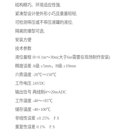
结构精巧、环境适应性强;
紧凑型设计使外形小巧且重量较轻;
可检测带压或不带压液罐的液位;
隔离防爆型可选;
安装方便
技术参数
液位量程 H=0.1m～30m(大于6m需要在现场制作安装)
精度误差 A级:±5mm，B级:±10mm
介质温度 -20℃～150℃
工作电压 24VDC
输出信号 两线制4～20mADC
工作温度 -40～+85℃
储存温度 -40+100℃
非线性误差 ±0.25% F.S
重复性误差 0.1% F.S