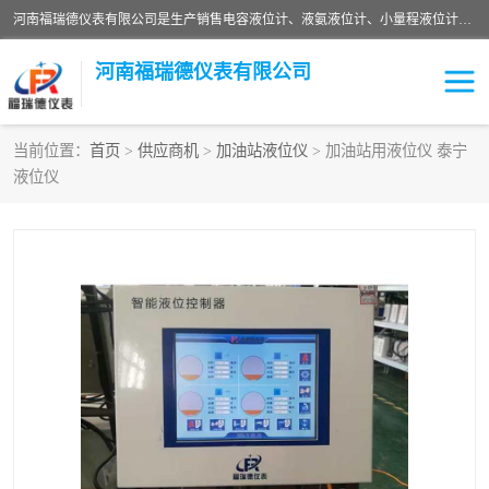
河南福瑞德仪表有限公司是生产销售电容液位计、液氨液位计、小量程液位计定制、智能锅炉水位计、液氮液位计等；并在产品开发、研制的过程中，吸取国内外仪器仪表的技术精华，建立了一支高、精、尖的科研开发队伍，使产品性能不断升级。
河南福瑞德仪表有限公司
当前位置：
首页
>
供应商机
>
加油站液位仪
> 加油站用液位仪 泰宁
液位仪
液位计
液位传感器
压力传感器
流量传感器
智能仪表
液氮液位计
差压变送器
液位计传感器定制
液氨液位计
物位计
油量传感器
测漏仪