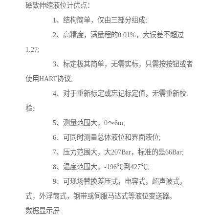
磁致伸缩液位计优点：
1、结构简单，仅由三部分组成;
2、高精度，满量程的0.01%，大误差不超过
1.27;
3、标定极其简单，无需实标，只需按按钮或者
使用HART协议;
4、对于重新标定或忘记标定值，无需重新校
验;
5、测量范围大，0～6m;
6、可同时测量总体液位和界面液位;
7、压力范围大，大207Bar，标准的是66Bar;
8、温度范围大，-196℃到427℃;
9、可现场替换差压式，电容式，超声波式，
式，外浮筒式，钢带或伺服马达式等液位变送器。
数据显示屏