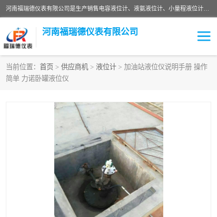
河南福瑞德仪表有限公司是生产销售电容液位计、液氨液位计、小量程液位计定制、智能锅炉水位计、液氮液位计等；并在产品开发、研制的过程中，吸取国内外仪器仪表的技术精华，建立了一支高、精、尖的科研开发队伍，使产品性能不断升级。
河南福瑞德仪表有限公司
当前位置：
首页
>
供应商机
>
液位计
> 加油站液位仪说明手册 操作
简单 力诺卧罐液位仪
液位计
液位传感器
压力传感器
流量传感器
智能仪表
液氮液位计
差压变送器
液位计传感器定制
液氨液位计
物位计
油量传感器
测漏仪