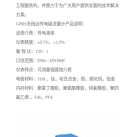
工程服务的，并致力于为广大用户提供全面的技术解决
方案。
GPRS无线远传电磁流量计产品说明：
适用介质：导电液体
仪表精度：±0.5%、±1.0%
量 程 比：150：1
口径范围：DN6—DN3000
仪表特点：可测量强腐蚀介质
电极材料：316L，钛，哈氏合金，钽，碳化钨，铂金
内衬材料：聚氯丁橡胶，聚氨酯橡胶，硅氟橡胶，聚四
氟乙烯 ，F46，PFA