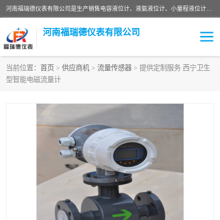
河南福瑞德仪表有限公司是生产销售电容液位计、液氨液位计、小量程液位计定制、智能锅炉水位计、液氮液位计等；并在产品开发、研制的过程中，吸取国内外仪器仪表的技术精华，建立了一支高、精、尖的科研开发队伍，使产品性能不断升级。
河南福瑞德仪表有限公司
当前位置：
首页
>
供应商机
>
流量传感器
> 提供定制服务 西宁卫生
型智能电磁流量计
液位计
液位传感器
压力传感器
流量传感器
智能仪表
液氮液位计
差压变送器
液位计传感器定制
液氨液位计
物位计
油量传感器
测漏仪