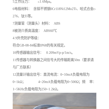
5工作压力： ≤1.6Mpa。
6电极材料： 含钼不锈钢0Cr118Ni12Mo2Ti、哈式合金c-
276、钛Ti等。
7测量管（测量头）材料： ABS
8被测介质高温度： ABS60℃
4.9外壳防护等级：
符合GB-08-84标准IP68的有关规定。
10传感器输出信号： 0.209mVp-p/1m/s。
11传感器与转换器之间信号大的传输距离50m（要求请
与厂方联系）
12流量计输出信号：直流电流：0~10mA负载电阻为
0~1kΩ； 4~20mA负载电阻为0~500Ω；频 率：
1~5KHz负载电阻为250~1.2kΩ。