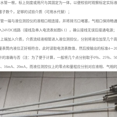
明水管一根，标上刻度或用尺与其固定为一体，以便校验时观察标定实际
塞子数个，足够的试验介质（可用水代替）；
水管一端与液位测控仪的液相口相连接，并将排污口堵塞，气相口保持畅通
入24VDC线路（接线及串入电流表如图6.1），确认接线无误后接通电源；
管上端加入介质，介质流经液相管进入液位测控仪，分别将液位加至几个
量表筒内液位正好相符合，此时读取电流表数值，然后按输出的标准4－2
的准确与否（注：为了便于计算，一般将几个点分别取于0％、25％、50％
mA、16mA、20mA，而液位测控仪上的零点和量程应分别对应液相、气相