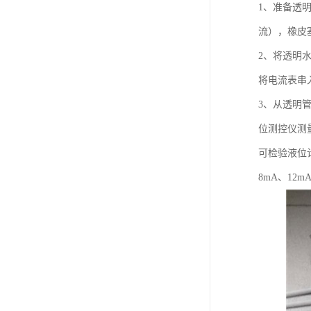
1、准备透
流），橡皮
2、将透明
将电流表串
3、从透明
位测控仪测
可检验液位计
8mA、12