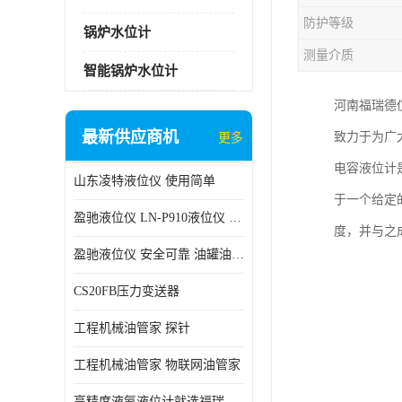
防护等级
锅炉水位计
测量介质
智能锅炉水位计
河南福瑞德
最新供应商机
致力于为广
更多
电容液位计
山东凌特液位仪 使用简单
于一个给定
盈驰液位仪 LN-P910液位仪 安全可靠
度，并与之
盈驰液位仪 安全可靠 油罐油位检测
CS20FB压力变送器
工程机械油管家 探针
工程机械油管家 物联网油管家
高精度液氨液位计就选福瑞德仪表