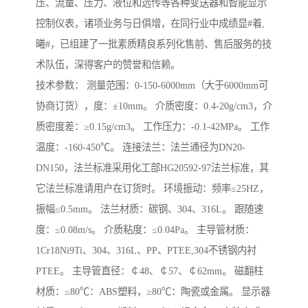
压、流量、压力、液位和远传等各种变送器和智能显示
控制仪表，诸项业务与日俱增，在同行业中成绩显#着,
曦#，已组建了一批素质精良系列化售前、售后服务的技
术队伍，深得客户的赞誉和信赖。
技术参数： 测量范围：0-150-6000mm（大于6000mm可
协商订货），度：±10mm。 介质密度：0.4-20g/cm3，介
质密度差：≥0.15g/cm3。 工作压力：-0.1-42MPa。 工作
温度：-160-450℃。 连接法兰：法兰通径为DN20-
DN150，法兰标准采用化工部HG20592-97法兰标准，其
它法兰标准请用户在订货时。 环境振动：频率≤25HZ，
振幅≤0.5mm。 法兰材质：碳钢、304、316L。 跟随速
度：≤0.08m/s。 介质粘度：≤0.04Pa。 主导管材质：
1Cr18Ni9Ti、304、316L、PP、PTEE,304不锈钢内衬
PTEE。 主导管直径：￠48、￠57、￠62mm。 磁翻柱
材质：≤80℃：ABS塑料，≥80℃：陶瓷或金属。 显示器