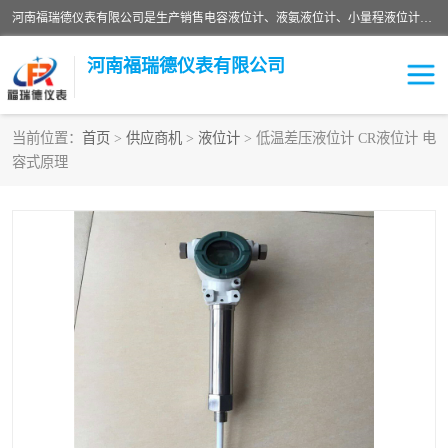
河南福瑞德仪表有限公司是生产销售电容液位计、液氨液位计、小量程液位计定制、智能锅炉水位计、液氮液位计等；并在产品开发、研制的过程中，吸取国内外仪器仪表的技术精华，建立了一支高、精、尖的科研开发队伍，使产品性能不断升级。
河南福瑞德仪表有限公司
当前位置：
首页
>
供应商机
>
液位计
> 低温差压液位计 CR液位计 电
容式原理
液位计
液位传感器
压力传感器
流量传感器
智能仪表
液氮液位计
差压变送器
液位计传感器定制
液氨液位计
物位计
油量传感器
测漏仪