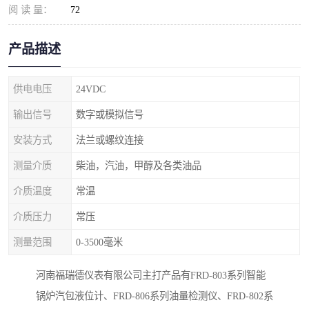
阅 读 量：
72
产品描述
供电电压
24VDC
输出信号
数字或模拟信号
安装方式
法兰或螺纹连接
测量介质
柴油，汽油，甲醇及各类油品
介质温度
常温
介质压力
常压
测量范围
0-3500毫米
河南福瑞德仪表有限公司主打产品有FRD-803系列智能
锅炉汽包液位计、FRD-806系列油量检测仪、FRD-802系