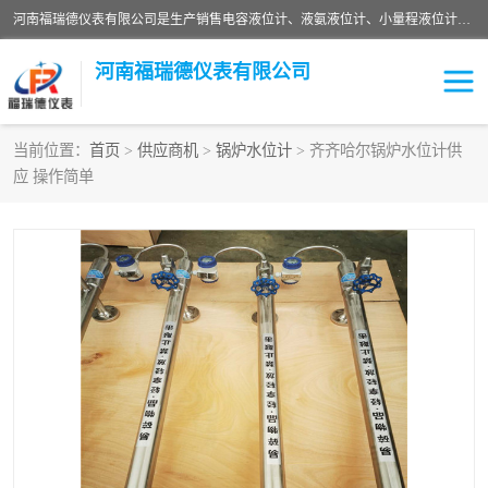
河南福瑞德仪表有限公司是生产销售电容液位计、液氨液位计、小量程液位计定制、智能锅炉水位计、液氮液位计等；并在产品开发、研制的过程中，吸取国内外仪器仪表的技术精华，建立了一支高、精、尖的科研开发队伍，使产品性能不断升级。
河南福瑞德仪表有限公司
当前位置：
首页
>
供应商机
>
锅炉水位计
> 齐齐哈尔锅炉水位计供
应 操作简单
液位计
液位传感器
压力传感器
流量传感器
智能仪表
液氮液位计
差压变送器
液位计传感器定制
液氨液位计
物位计
油量传感器
测漏仪