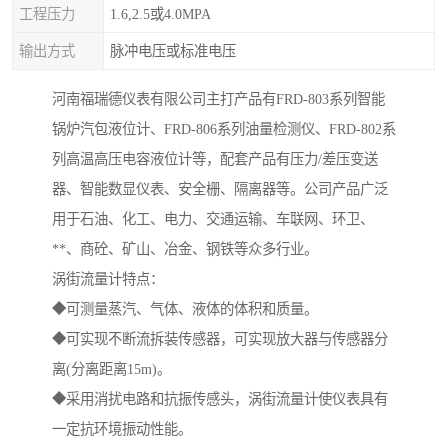
工程压力
1.6,2.5或4.0MPA
输出方式
脉冲电压或标准电压
河南福瑞德仪表有限公司主打产品有FRD-803系列智能
锅炉汽包液位计、FRD-806系列油量检测仪、FRD-802系
列高温高压电容液位计等，配套产品有压力/差压变送
器、智能数显仪表、安全栅、隔离器等。公司产品广泛
用于石油、化工、电力、交通运输、车联网、环卫、
**、商砼、矿山、冶金、钢铁等众多行业。
涡街流量计特点：
◆可测量蒸汽、气体、液体的体积和质量。
◆可实现不断流拆装传感器，可实现放大器与传感器分
离(分离距离15m)。
◆采用消扰电路和抗振传感头，涡街流量计使仪表具有
一定抗环境振动性能。