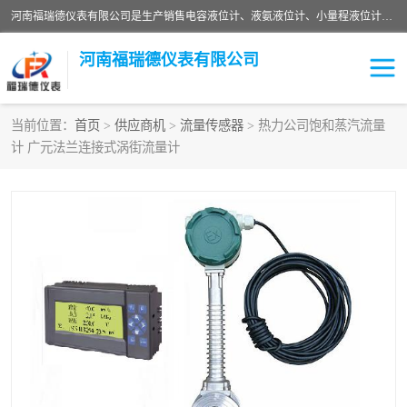
河南福瑞德仪表有限公司是生产销售电容液位计、液氨液位计、小量程液位计定制、智能锅炉水位计、液氮液位计等；并在产品开发、研制的过程中，吸取国内外仪器仪表的技术精华，建立了一支高、精、尖的科研开发队伍，使产品性能不断升级。
河南福瑞德仪表有限公司
当前位置：
首页
>
供应商机
>
流量传感器
> 热力公司饱和蒸汽流量
计 广元法兰连接式涡街流量计
液位计
液位传感器
压力传感器
流量传感器
智能仪表
液氮液位计
差压变送器
液位计传感器定制
液氨液位计
物位计
油量传感器
测漏仪