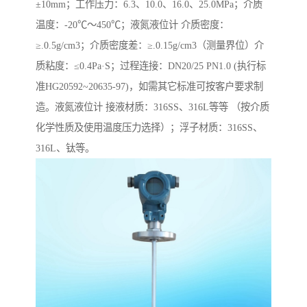
±10mm；工作压力：6.3、10.0、16.0、25.0MPa；介质
温度：-20℃～450℃；液氮液位计 介质密度：
≥.0.5g/cm3；介质密度差：≥.0.15g/cm3（测量界位）介
质粘度：≤0.4Pa·S；过程连接：DN20/25 PN1.0 (执行标
准HG20592~20635-97)，如需其它标准可按客户要求制
造。液氮液位计 接液材质：316SS、316L等等 （按介质
化学性质及使用温度压力选择）；浮子材质：316SS、
316L、钛等。