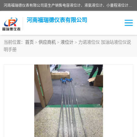
河南福瑞德仪表有限公司是生产销售电容液位计、液氨液位计、小量程液位计定制、智能锅炉水位计、液氮液位计等；并在产品开发、研制的过程中，吸取国内外仪器仪表的技术精华，建立了一支高、精、尖的科研开发队伍，使产品性能不断升级。
河南福瑞德仪表有限公司
当前位置：
首页
>
供应商机
>
液位计
> 力诺液位仪 加油站液位仪说
明手册
液位计
液位传感器
压力传感器
流量传感器
智能仪表
液氮液位计
差压变送器
液位计传感器定制
液氨液位计
物位计
油量传感器
测漏仪