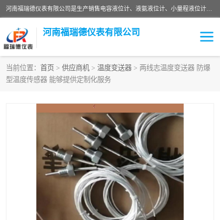
河南福瑞德仪表有限公司是生产销售电容液位计、液氨液位计、小量程液位计定制、智能锅炉水位计、液氮液位计等；并在产品开发、研制的过程中，吸取国内外仪器仪表的技术精华，建立了一支高、精、尖的科研开发队伍，使产品性能不断升级。
河南福瑞德仪表有限公司
当前位置：
首页
>
供应商机
>
温度变送器
> 两线志温度变送器 防爆
型温度传感器 能够提供定制化服务
液位计
液位传感器
压力传感器
流量传感器
智能仪表
液氮液位计
差压变送器
液位计传感器定制
液氨液位计
物位计
油量传感器
测漏仪