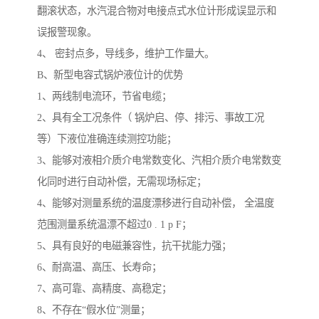
翻滚状态，水汽混合物对电接点式水位计形成误显示和
误报警现象。
4、 密封点多，导线多，维护工作量大。
B、新型电容式锅炉液位计的优势
1、两线制电流环，节省电缆；
2、具有全工况条件（ 锅炉启、停、排污、事故工况
等）下液位准确连续测控功能；
3、能够对液相介质介电常数变化、汽相介质介电常数变
化同时进行自动补偿，无需现场标定；
4、能够对测量系统的温度漂移进行自动补偿， 全温度
范围测量系统温漂不超过0 . 1 p F；
5、具有良好的电磁兼容性，抗干扰能力强；
6、耐高温、高压、长寿命；
7、高可靠、高精度、高稳定；
8、不存在“假水位”测量；