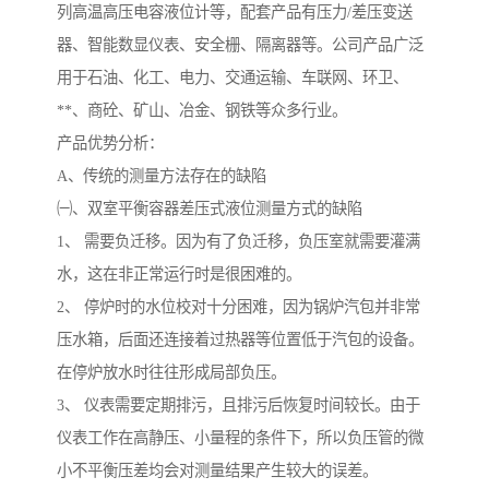
列高温高压电容液位计等，配套产品有压力/差压变送
器、智能数显仪表、安全栅、隔离器等。公司产品广泛
用于石油、化工、电力、交通运输、车联网、环卫、
**、商砼、矿山、冶金、钢铁等众多行业。
产品优势分析：
A、传统的测量方法存在的缺陷
㈠、双室平衡容器差压式液位测量方式的缺陷
1、 需要负迁移。因为有了负迁移，负压室就需要灌满
水，这在非正常运行时是很困难的。
2、 停炉时的水位校对十分困难，因为锅炉汽包并非常
压水箱，后面还连接着过热器等位置低于汽包的设备。
在停炉放水时往往形成局部负压。
3、 仪表需要定期排污，且排污后恢复时间较长。由于
仪表工作在高静压、小量程的条件下，所以负压管的微
小不平衡压差均会对测量结果产生较大的误差。