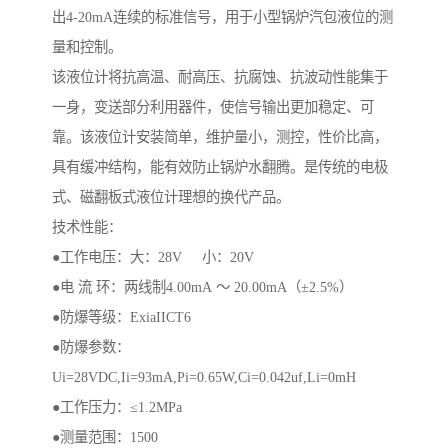
出4-20mA连续的标准信号，用于小型锅炉汽包液位的测
量和控制。
该液位计将抗高温、耐高压、抗腐蚀、抗波动性能集于
一身，变送部分利用器件，使信号输出更加稳定、可
靠。该液位计安装简单，维护量小，测控，性价比高，
具有缓冲结构，能有效防止锅炉水翻腾。是传统的电极
式、磁翻板式液位计理想的换代产品。
技术性能：
●工作电压：大：28V 小：20V
●电 流 环：两线制4.00mA ～ 20.00mA（±2.5%）
●防爆等级：ExiaIICT6
●防爆参数：
Ui=28VDC,Ii=93mA,Pi=0.65W,Ci=0.042uf,Li=0mH
●工作压力：≤1.2MPa
●测量范围：1500