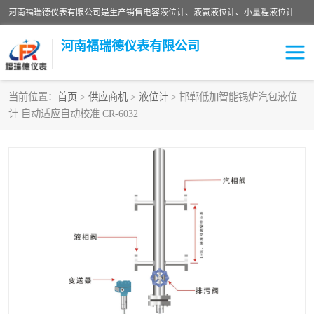
河南福瑞德仪表有限公司是生产销售电容液位计、液氨液位计、小量程液位计定制、智能锅炉水位计、液氮液位计等；并在产品开发、研制的过程中，吸取国内外仪器仪表的技术精华，建立了一支高、精、尖的科研开发队伍，使产品性能不断升级。
河南福瑞德仪表有限公司
当前位置：
首页
>
供应商机
>
液位计
> 邯郸低加智能锅炉汽包液位
计 自动适应自动校准 CR-6032
液位计
液位传感器
压力传感器
流量传感器
智能仪表
液氮液位计
差压变送器
液位计传感器定制
液氨液位计
物位计
油量传感器
测漏仪