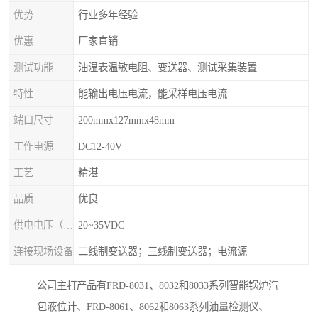
优势
行业多年经验
优惠
厂家直销
测试功能
油温表温敏电阻、变送器、测试采集装置
特性
能输出电压电流，能采样电压电流
端口尺寸
200mmx127mmx48mm
工作电源
DC12-40V
工艺
精湛
品质
优良
供电电压（Ue）
20~35VDC
连接现场设备
二线制变送器；三线制变送器；电流源
公司主打产品有FRD-8031、8032和8033系列智能锅炉汽
包液位计、FRD-8061、8062和8063系列油量检测仪、