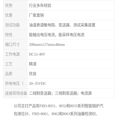
优势
行业多年经验
优惠
厂家直销
测试功能
油温表温敏电阻、变送器、测试采集装置
特性
能输出电压电流，能采样电压电流
端口尺寸
200mmx127mmx48mm
工作电源
DC12-40V
工艺
精湛
品质
优良
供电电压（Ue）
20~35VDC
连接现场设备
二线制变送器；三线制变送器；电流源
公司主打产品有FRD-8031、8032和8033系列智能锅炉汽
包液位计、FRD-8061、8062和8063系列油量检测仪、