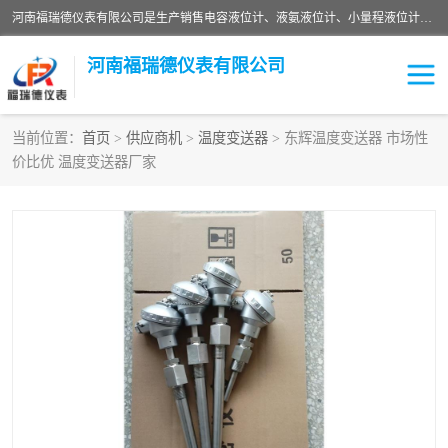
河南福瑞德仪表有限公司是生产销售电容液位计、液氨液位计、小量程液位计定制、智能锅炉水位计、液氮液位计等；并在产品开发、研制的过程中，吸取国内外仪器仪表的技术精华，建立了一支高、精、尖的科研开发队伍，使产品性能不断升级。
河南福瑞德仪表有限公司
当前位置：
首页
>
供应商机
>
温度变送器
> 东辉温度变送器 市场性
价比优 温度变送器厂家
液位计
液位传感器
压力传感器
流量传感器
智能仪表
液氮液位计
差压变送器
液位计传感器定制
液氨液位计
物位计
油量传感器
测漏仪