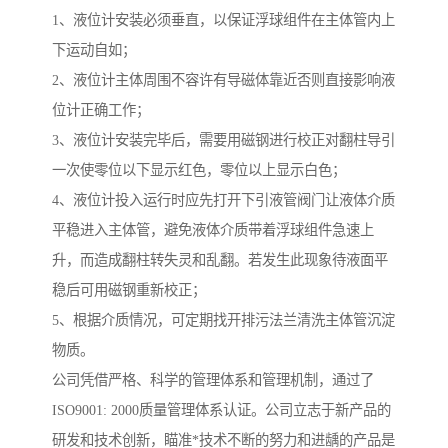
1、液位计安装必须垂直，以保证浮球组件在主体管内上
下运动自如；
2、液位计主体周围不容许有导磁体靠近否则直接影响液
位计正确工作；
3、液位计安装完毕后，需要用磁钢进行校正对翻柱导引
一次使零位以下显示红色，零位以上显示白色；
4、液位计投入运行时应先打开下引液管阀门让液体介质
平稳进入主体管，避免液体介质带着浮球组件急速上
升，而造成翻柱转失灵和乱翻。若发生此现象待液面平
稳后可用磁钢重新校正；
5、根据介质情况，可定期找开排污法兰清洗主体管沉淀
物质。
公司凭借严格、科学的管理体系和管理机制，通过了
ISO9001: 2000质量管理体系认证。公司立志于新产品的
研发和技术创新，瞄准*技术不断的努力和进龋的产品是