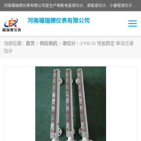
河南福瑞德仪表有限公司是生产销售电容液位计、液氨液位计、小量程液位计定制、智能锅炉水位计、液氮液位计等；并在产品开发、研制的过程中，吸取国内外仪器仪表的技术精华，建立了一支高、精、尖的科研开发队伍，使产品性能不断升级。
河南福瑞德仪表有限公司
当前位置：
首页
>
供应商机
>
液位计
> UYB-55 性能稳定 单法兰液
位计
液位计
液位传感器
压力传感器
流量传感器
智能仪表
液氮液位计
差压变送器
液位计传感器定制
液氨液位计
物位计
油量传感器
测漏仪