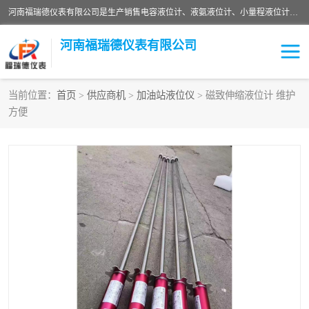
河南福瑞德仪表有限公司是生产销售电容液位计、液氨液位计、小量程液位计定制、智能锅炉水位计、液氮液位计等；并在产品开发、研制的过程中，吸取国内外仪器仪表的技术精华，建立了一支高、精、尖的科研开发队伍，使产品性能不断升级。
河南福瑞德仪表有限公司
当前位置：
首页
>
供应商机
>
加油站液位仪
> 磁致伸缩液位计 维护
方便
液位计
液位传感器
压力传感器
流量传感器
智能仪表
液氮液位计
差压变送器
液位计传感器定制
液氨液位计
物位计
油量传感器
测漏仪