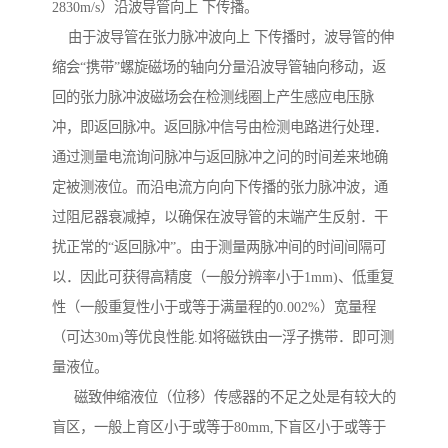
2830m/s）沿波导管向上 下传播。
由于波导管在张力脉冲波向上 下传播时，波导管的伸
缩会“携带”螺旋磁场的轴向分量沿波导管轴向移动，返
回的张力脉冲波磁场会在检测线圈上产生感应电压脉
冲，即返回脉冲。返回脉冲信号由检测电路进行处理．
通过测量电流询问脉冲与返回脉冲之问的时间差来地确
定被测液位。而沿电流方向向下传播的张力脉冲波，通
过阻尼器衰减掉，以确保在波导管的末端产生反射．干
扰正常的“返回脉冲”。由于测量两脉冲间的时间间隔可
以．因此可获得高精度（一般分辨率小于1mm)、低重复
性（一般重复性小于或等于满量程的0.002%）宽量程
（可达30m)等优良性能.如将磁铁由一浮子携带．即可测
量液位。
磁致伸缩液位（位移）传感器的不足之处是有较大的
盲区，一般上育区小于或等于80mm,下盲区小于或等于