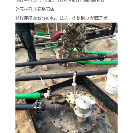
测杆材料 304，316L，304外包聚四乙稀防腐套管
外壳材料 压铸铝喷涂
过程连接 螺纹M48＊2，法兰：不锈钢304聚四乙稀