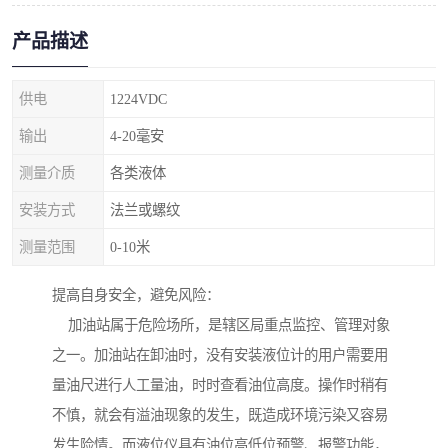
产品描述
供电
1224VDC
输出
4-20毫安
测量介质
各类液体
安装方式
法兰或螺纹
测量范围
0-10米
提高自身安全，避免风险：
加油站属于危险场所，是辖区局重点监控、管理对象
之一。加油站在卸油时，没有安装液位计的用户需要用
量油尺进行人工量油，时时查看油位高度。操作时稍有
不慎，就会有溢油现象的发生，既造成环境污染又容易
发生险情。而液位仪具有油位高低位预警、报警功能，