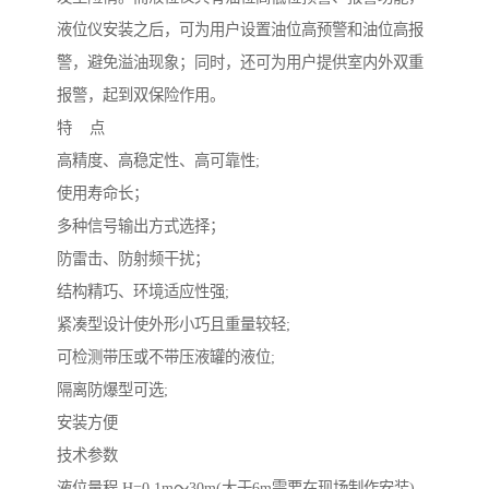
液位仪安装之后，可为用户设置油位高预警和油位高报
警，避免溢油现象；同时，还可为用户提供室内外双重
报警，起到双保险作用。
特 点
高精度、高稳定性、高可靠性;
使用寿命长；
多种信号输出方式选择；
防雷击、防射频干扰；
结构精巧、环境适应性强;
紧凑型设计使外形小巧且重量较轻;
可检测带压或不带压液罐的液位;
隔离防爆型可选;
安装方便
技术参数
液位量程 H=0.1m～30m(大于6m需要在现场制作安装)