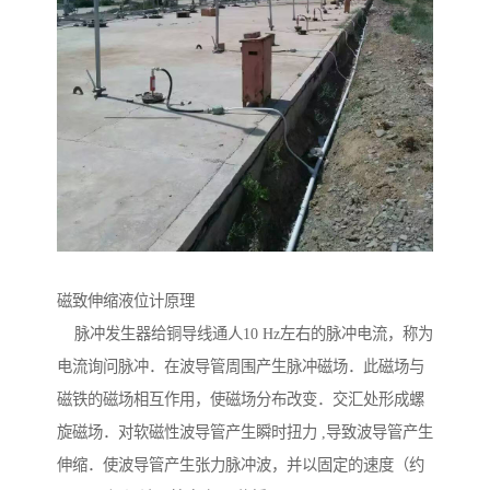
磁致伸缩液位计原理
脉冲发生器给铜导线通人10 Hz左右的脉冲电流，称为
电流询问脉冲．在波导管周围产生脉冲磁场．此磁场与
磁铁的磁场相互作用，使磁场分布改变．交汇处形成螺
旋磁场．对软磁性波导管产生瞬时扭力 ,导致波导管产生
伸缩．使波导管产生张力脉冲波，并以固定的速度（约