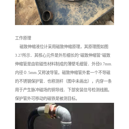
工作原理
磁致伸缩液位计采用磁致伸缩原理，其原理图如图
3.27所示．其核心元件是外形细长的“磁致伸缩管”磁致
伸缩管是由软磁性材料制成的薄壁毛细管．外径0.7mm.
内径０.5mm.又称波导管。磁致伸缩管外套一个不导磁
的不锈钢保护管．也称测杆（图中未画出），内穿一条
用于产生脉冲磁场的铜导线．下部安装信号检测线圈。
保护管外可移动的磁铁是被测目标。