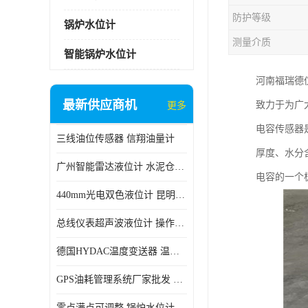
防护等级
锅炉水位计
测量介质
智能锅炉水位计
河南福瑞德
最新供应商机
致力于为广
更多
电容传感器
三线油位传感器 信翔油量计
厚度、水分
广州智能雷达液位计 水泥仓料位
电容的一个
440mm光电双色液位计 昆明锅炉汽包用光电液位计
总线仪表超声波液位计 操作简单
德国HYDAC温度变送器 温度变送器工作原理 市场性价比优
GPS油耗管理系统厂家批发 CR-606 汽车油位传感器故障
零点满点可调整 锅炉水位计 太原智能锅炉汽包液位计生产厂家