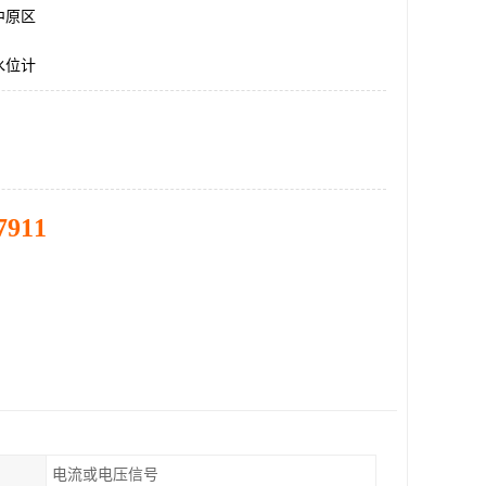
中原区
水位计
7911
电流或电压信号