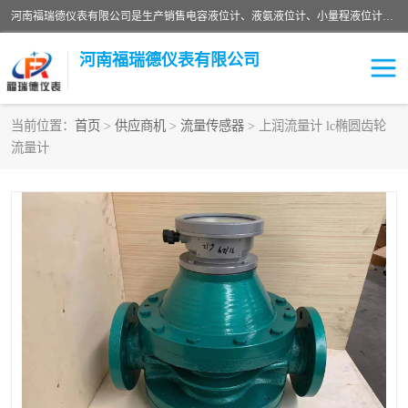
河南福瑞德仪表有限公司是生产销售电容液位计、液氨液位计、小量程液位计定制、智能锅炉水位计、液氮液位计等；并在产品开发、研制的过程中，吸取国内外仪器仪表的技术精华，建立了一支高、精、尖的科研开发队伍，使产品性能不断升级。
河南福瑞德仪表有限公司
当前位置：
首页
>
供应商机
>
流量传感器
> 上润流量计 lc椭圆齿轮
流量计
液位计
液位传感器
压力传感器
流量传感器
智能仪表
液氮液位计
差压变送器
液位计传感器定制
液氨液位计
物位计
油量传感器
测漏仪