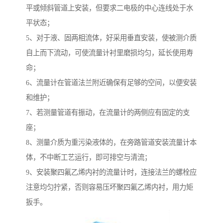
平或倾斜管道上安装，但要求二电极的中心连线处于水
平状态；
5、对于液、固两相流体，好采用垂直安装，使被测介质
自上而下流动，可使流量计衬里磨损均匀，延长使用寿
命；
6、流量计在管道法兰附近确保有足够的空间，以便安装
和维护；
7、若测量管道有振动，在流量计的两侧应有固定的支
座；
8、测量介质为重污染液体的，在旁路管道安装流量计本
体，不中断工艺运行，即可排空与清流；
9、安装聚四氟乙烯内衬的流量计时，连接法兰的螺栓应
注意均匀拧紧，否则容易压坏聚四氟乙烯内衬，用力矩
扳手。