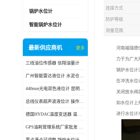
连接方式
锅炉水位计
防护等级
智能锅炉水位计
测量范围
最新供应商机
更多
河南福瑞德
力于为广大
三线油位传感器 信翔油量计
锅炉水位计
广州智能雷达液位计 水泥仓料位
在冲洗水位
440mm光电双色液位计 昆明锅炉汽包用光电液位计
关闭放水阀
总线仪表超声波液位计 操作简单
如水位计上
进行水位计
德国HYDAC温度变送器 温度变送器工作原理 市场性价比优
GPS油耗管理系统厂家批发 CR-606 汽车油位传感器故障
零点满点可调整 锅炉水位计 太原智能锅炉汽包液位计生产厂家