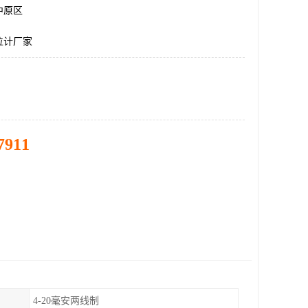
中原区
位计厂家
7911
4-20毫安两线制