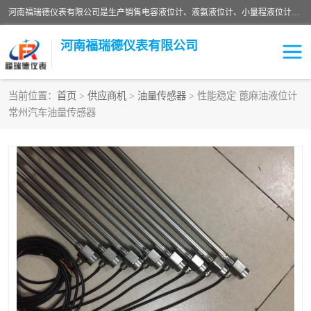
河南福瑞德仪表有限公司是生产销售电容液位计、液氨液位计、小量程液位计定制、智能锅炉水位计、液氮液位计等；并在产品开发、研制的过程中，吸取国内外仪器仪表的技术精华，建立了一支高、精、尖的科研开发队伍，使产品性能不断升级。
河南福瑞德仪表有限公司
当前位置：
首页
>
供应商机
>
油量传感器
> 性能稳定 蓖麻油液位计
常州汽车油量传感器
液位计
液位传感器
压力传感器
流量传感器
智能仪表
液氮液位计
差压变送器
液位计传感器定制
液氨液位计
物位计
油量传感器
测漏仪