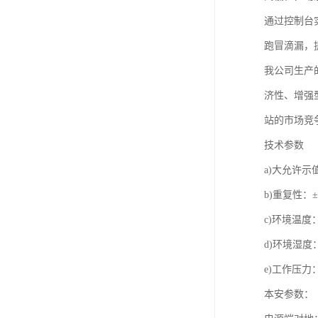
通过控制台
跑冒滴漏，
我公司生产
济性、增强
站的市场竞
技术参数
a)大允许示
b)重复性：±
c)环境温度
d)环境湿度
e)工作压力：
本安参数：