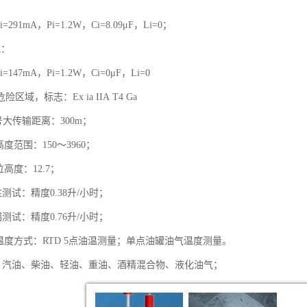
：
Ii=291mA，Pi=1.2W，Ci=8.09μF，Li=0；
地：
Ii=147mA，Pi=1.2W，Ci=0μF，Li=0
区域，标志：Ex ia IIA T4 Ga
号大传输距离：300m；
高度范围：150～3960；
位高度：12.7；
性测试：精度0.38升/小时；
漏测试：精度0.76升/小时；
温度方式：RTD 5点油温测量；单点油罐油气温度测量。
质：汽油、柴油、轻油、重油、酒精混合物、液化油气；