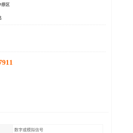
中原区
站
7911
数字或模拟信号