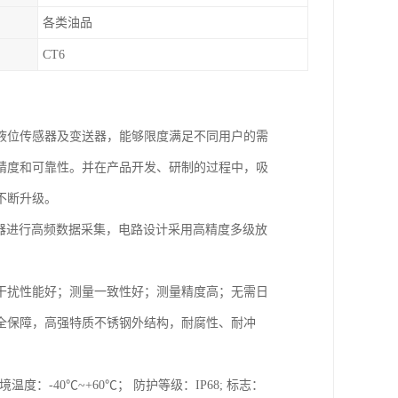
各类油品
CT6
液位传感器及变送器，能够限度满足不同用户的需
精度和可靠性。并在产品开发、研制的过程中，吸
不断升级。
器进行高频数据采集，电路设计采用高精度多级放
干扰性能好；测量一致性好；测量精度高；无需日
全保障，高强特质不锈钢外结构，耐腐性、耐冲
境温度：-40℃~+60℃； 防护等级：IP68; 标志：