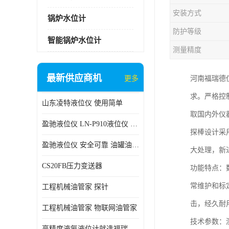
安装方式
锅炉水位计
防护等级
智能锅炉水位计
测量精度
最新供应商机
更多
河南福瑞德
求。严格控
山东凌特液位仪 使用简单
取国内外仪
盈驰液位仪 LN-P910液位仪 安全可靠
探棒设计采
盈驰液位仪 安全可靠 油罐油位检测
大处理，新
CS20FB压力变送器
功能特点：
常维护和标
工程机械油管家 探针
击，经久耐
工程机械油管家 物联网油管家
技术参数：测量
高精度液氨液位计就选福瑞德仪表