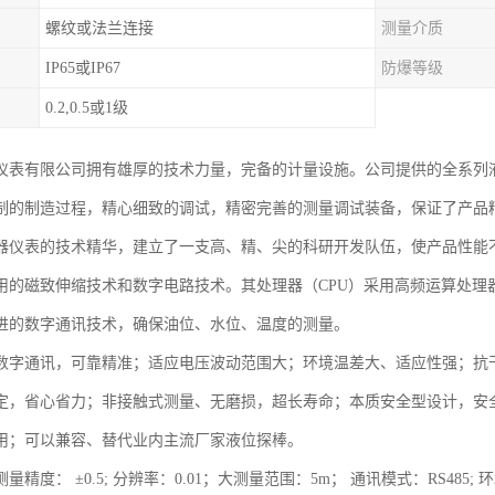
螺纹或法兰连接
测量介质
IP65或IP67
防爆等级
0.2,0.5或1级
仪表有限公司拥有雄厚的技术力量，完备的计量设施。公司提供的全系列
制的制造过程，精心细致的调试，精密完善的测量调试装备，保证了产品
器仪表的技术精华，建立了一支高、精、尖的科研开发队伍，使产品性能
用的磁致伸缩技术和数字电路技术。其处理器（CPU）采用高频运算处理
进的数字通讯技术，确保油位、水位、温度的测量。
数字通讯，可靠精准；适应电压波动范围大；环境温差大、适应性强；抗
定，省心省力；非接触式测量、无磨损，超长寿命；本质安全型设计，安
用；可以兼容、替代业内主流厂家液位探棒。
精度： ±0.5; 分辨率：0.01；大测量范围：5m； 通讯模式：RS485; 环