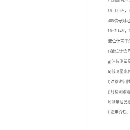
电源端对地
Ui=12.6V，
485信号对
Ui=7.14V，
液位计置于危险
f)液位计信
g)油位测量
h)低测量水
i)油罐密闭
j)月检测渗
k)测量油品
l)适用介