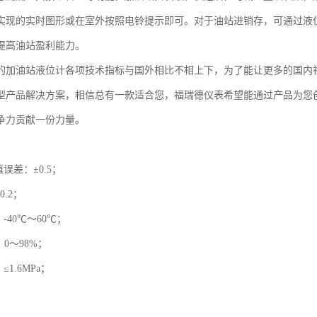
实现的实时图形或在室外按照电铃提示即可。对于油站进销存，可通过液
提高油站盈利能力。
的加油站液位计各项技术指标与国外相比不相上下，为了能让更多的国内
型产品解决方案，相信总有一款适合您，福瑞德仪表希望能通过产品为您
争力贡献一份力量。
值误差：±0.5；
0.2；
：-40℃～60℃；
：0～98%；
≤1.6MPa；