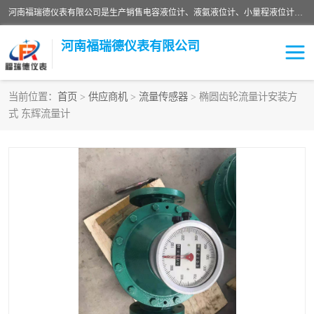
河南福瑞德仪表有限公司是生产销售电容液位计、液氨液位计、小量程液位计定制、智能锅炉水位计、液氮液位计等；并在产品开发、研制的过程中，吸取国内外仪器仪表的技术精华，建立了一支高、精、尖的科研开发队伍，使产品性能不断升级。
河南福瑞德仪表有限公司
当前位置：
首页
>
供应商机
>
流量传感器
> 椭圆齿轮流量计安装方
式 东辉流量计
液位计
液位传感器
压力传感器
流量传感器
智能仪表
液氮液位计
差压变送器
液位计传感器定制
液氨液位计
物位计
油量传感器
测漏仪