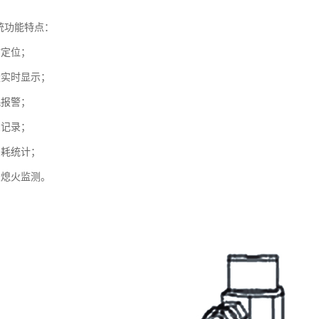
统功能特点：
时定位；
量实时显示；
耗报警；
息记录；
油耗统计；
火熄火监测。