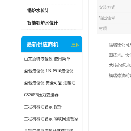
安装方式
锅炉水位计
输出信号
智能锅炉水位计
材质
最新供应商机
更多
福瑞德公司从
图技术。快
山东凌特液位仪 使用简单
术核心经过
盈驰液位仪 LN-P910液位仪 安全可靠
福瑞德油耗
盈驰液位仪 安全可靠 油罐油位检测
CS20FB压力变送器
工程机械油管家 探针
工程机械油管家 物联网油管家
高精度液氨液位计就选福瑞德仪表