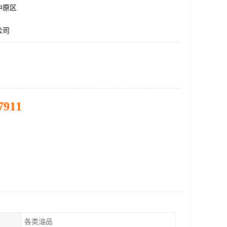
中原区
公司
7911
各类油品