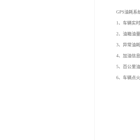
GPS油耗系
1、车辆实
2、油箱油
3、异常油
4、加油信
5、百公里
6、车辆点