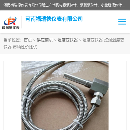
河南福瑞德仪表有限公司是生产销售电容液位计、液氨液位计、小量程液位计定制、智能锅炉水位计、液氮液位计等；并在产品开发、研制的过程中，吸取国内外仪器仪表的技术精华，建立了一支高、精、尖的科研开发队伍，使产品性能不断升级。
河南福瑞德仪表有限公司
当前位置：
首页
>
供应商机
>
温度变送器
> 温度变送器 虹润温度变
送器 市场性价比优
液位计
液位传感器
压力传感器
流量传感器
智能仪表
液氮液位计
差压变送器
液位计传感器定制
液氨液位计
物位计
油量传感器
测漏仪