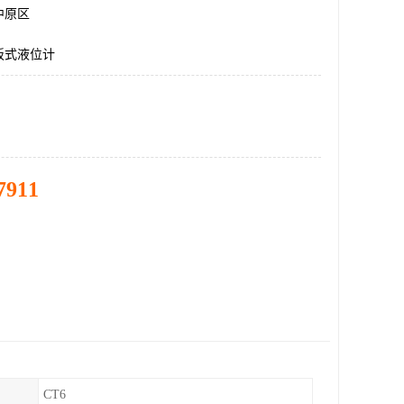
中原区
板式液位计
7911
CT6