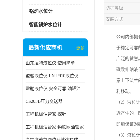
防护等级
锅炉水位计
安装方式
智能锅炉水位计
公司内部拥
最新供应商机
于稳定可靠
更多
广泛的赞誉
山东凌特液位仪 使用简单
磁致伸缩液
盈驰液位仪 LN-P910液位仪 安全可靠
意上下法兰
盈驰液位仪 安全可靠 油罐油位检测
利移动。
CS20FB压力变送器
（2）液位
近产生的。
工程机械油管家 探针
即能保证对
工程机械油管家 物联网油管家
（3）液位
高精度液氨液位计就选福瑞德仪表