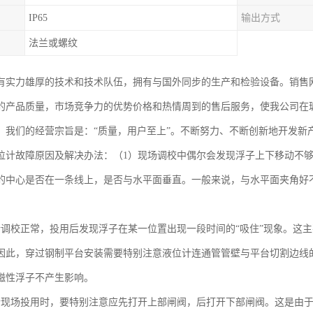
IP65
输出方式
法兰或螺纹
有实力雄厚的技术和技术队伍，拥有与国外同步的生产和检验设备。销售
的产品质量，市场竞争力的优势价格和热情周到的售后服务，使我公司在
。我们的经营宗旨是：“质量，用户至上”。不断努力、不断创新地开发新
位计故障原因及解决办法：（1）现场调校中偶尔会发现浮子上下移动不
的中心是否在一条线上，是否与水平面垂直。一般来说，与水平面夹角好不
计调校正常，投用后发现浮子在某一位置出现一段时间的“吸住”现象。这
因此，穿过钢制平台安装需要特别注意液位计连通管管壁与平台切割边线的
磁性浮子不产生影响。
计现场投用时，要特别注意应先打开上部闸阀，后打开下部闸阀。这是由