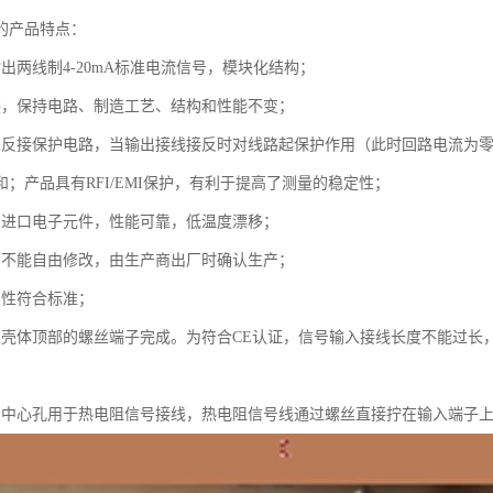
的产品特点：
出两线制4-20mA标准电流信号，模块化结构；
装，保持电路、制造工艺、结构和性能不变；
性反接保护电路，当输出接线接反时对线路起保护作用（此时回路电流为
；产品具有RFI/EMI保护，有利于提高了测量的稳定性；
用进口电子元件，性能可靠，低温度漂移；
户不能自由修改，由生产商出厂时确认生产；
容性符合标准；
过壳体顶部的螺丝端子完成。为符合CE认证，信号输入接线长度不能过长
的中心孔用于热电阻信号接线，热电阻信号线通过螺丝直接拧在输入端子