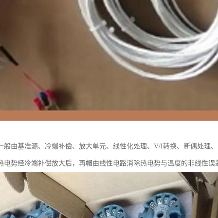
一般由基准源、冷端补偿、放大单元、线性化处理、V/I转换、断偶处理
热电势经冷端补偿放大后，再帽由线性电路消除热电势与温度的非线性误