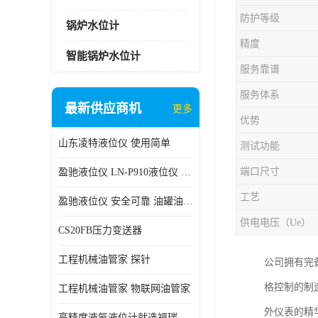
防护等级
锅炉水位计
精度
智能锅炉水位计
服务靠谱
服务体系
最新供应商机
更多
优势
山东凌特液位仪 使用简单
测试功能
端口尺寸
盈驰液位仪 LN-P910液位仪 安全可靠
工艺
盈驰液位仪 安全可靠 油罐油位检测
供电电压（Ue）
CS20FB压力变送器
工程机械油管家 探针
公司拥有完
格控制的制
工程机械油管家 物联网油管家
外仪表的精
高精度液氨液位计就选福瑞德仪表