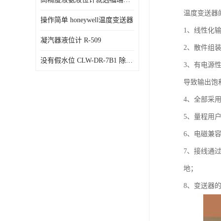
温度变送器
操作简单 honeywell温度变送器
1、线性化输
凝汽器液位计 R-509
2、散件组
没有假水位 CLW-DR-7B1 除氧器水位测量
3、有电源
导致输出饱和
4、全部采
5、量程用
6、电磁兼
7、接线通
地；
8、变送器