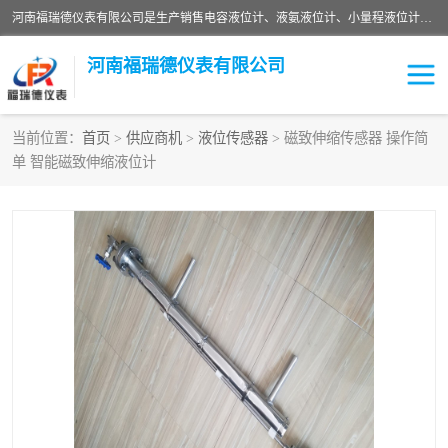
河南福瑞德仪表有限公司是生产销售电容液位计、液氨液位计、小量程液位计定制、智能锅炉水位计、液氮液位计等；并在产品开发、研制的过程中，吸取国内外仪器仪表的技术精华，建立了一支高、精、尖的科研开发队伍，使产品性能不断升级。
河南福瑞德仪表有限公司
当前位置：
首页
>
供应商机
>
液位传感器
> 磁致伸缩传感器 操作简
单 智能磁致伸缩液位计
液位计
液位传感器
压力传感器
流量传感器
智能仪表
液氮液位计
差压变送器
液位计传感器定制
液氨液位计
物位计
油量传感器
测漏仪