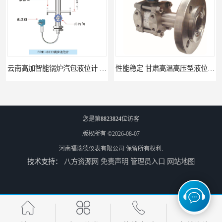
云南高加智能锅炉汽包液位计 窑头窑尾液位计
性能稳定 甘肃高温高压型液位变送器 川仪液位计
您是第
8823824
位访客
版权所有 ©2026-08-07
河南福瑞德仪表有限公司
保留所有权利.
技术支持：
八方资源网
免责声明
管理员入口
网站地图
温度记录仪 曲线无纸记录仪
FMR60 油田成品油液位检测 操作简单