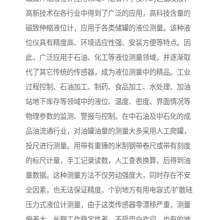
高新技术在各行业中得到了广泛的应用，高科技含量的
磁致伸缩液位计，应用于各类储罐的液位测量。该种液
位仪具有精度高、环境适应性强、安装方便等特点。因
此，广泛应用于石油、化工等液位测量领域，并逐渐取
代了其它传统的传感器，成为液位测量中的精品。工业
过程控制、石油加工、制药、食品加工、水处理、加油
站地下库存等领域中的液位、温度、密度、界面情况等
物理参数的监测、警报与控制。在中石油及中石化的成
品油流通行业，对油罐油量的测量大多采用人工爬罐，
投尺进行测量。用带有重锤的米制钢带卷尺或带有刻度
的标尺计量，手工记录读数，人工查表换算，后得到油
量数据。这种测量方法不仅劳动强度大，同时存在不安
全因素，也无法保证精度。个别地方有用电容式/扩散硅
压力式液位计测量，由于这类传感器零漂移严重，测量
偏差大，长期工作稳定性差，不受用户欢迎。也有的地