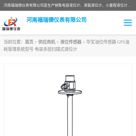
河南福瑞德仪表有限公司是生产销售电容液位计、液氨液位计、小量程液位计定制、智能锅炉水位计、液氮液位计等；并在产品开发、研制的过程中，吸取国内外仪器仪表的技术精华，建立了一支高、精、尖的科研开发队伍，使产品性能不断升级。
河南福瑞德仪表有限公司
当前位置：
首页
>
供应商机
>
液位传感器
> 华宝油位传感器 GPS油
耗管理系统型号 电容多层扫描式液位计
液位计
液位传感器
压力传感器
流量传感器
智能仪表
液氮液位计
差压变送器
液位计传感器定制
液氨液位计
物位计
油量传感器
测漏仪