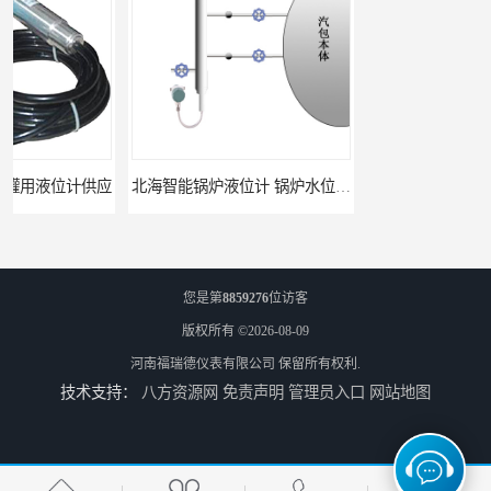
应
北海智能锅炉液位计 锅炉水位计厂商 自动适应自动校准
您是第
8859276
位访客
版权所有 ©2026-08-09
河南福瑞德仪表有限公司
保留所有权利.
技术支持：
八方资源网
免责声明
管理员入口
网站地图
fmu90超声波液位计 UNS 操作简单
FMP43 润滑油雷达液位计 能够提供定制服务