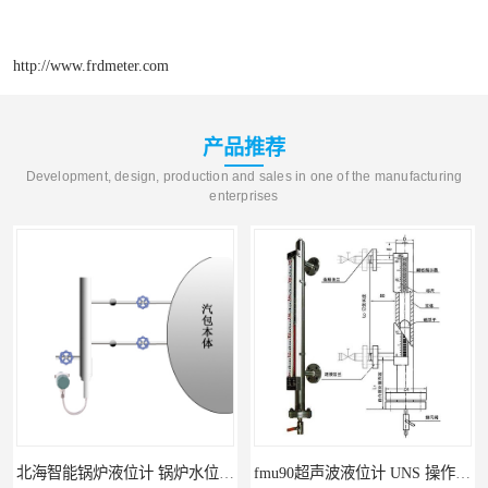
http://www.frdmeter.com
产品推荐
Development, design, production and sales in one of the manufacturing
enterprises
fmu90超声波液位计 UNS 操作简单