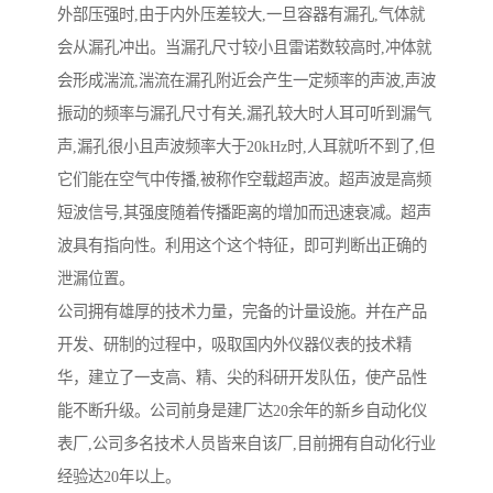
外部压强时,由于内外压差较大,一旦容器有漏孔,气体就
会从漏孔冲出。当漏孔尺寸较小且雷诺数较高时,冲体就
会形成湍流,湍流在漏孔附近会产生一定频率的声波,声波
振动的频率与漏孔尺寸有关,漏孔较大时人耳可听到漏气
声,漏孔很小且声波频率大于20kHz时,人耳就听不到了,但
它们能在空气中传播,被称作空载超声波。超声波是高频
短波信号,其强度随着传播距离的增加而迅速衰减。超声
波具有指向性。利用这个这个特征，即可判断出正确的
泄漏位置。
公司拥有雄厚的技术力量，完备的计量设施。并在产品
开发、研制的过程中，吸取国内外仪器仪表的技术精
华，建立了一支高、精、尖的科研开发队伍，使产品性
能不断升级。公司前身是建厂达20余年的新乡自动化仪
表厂,公司多名技术人员皆来自该厂,目前拥有自动化行业
经验达20年以上。