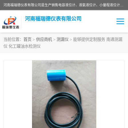
河南福瑞德仪表有限公司是生产销售电容液位计、液氨液位计、小量程液位计定制、智能锅炉水位计、液氮液位计等；并在产品开发、研制的过程中，吸取国内外仪器仪表的技术精华，建立了一支高、精、尖的科研开发队伍，使产品性能不断升级。
河南福瑞德仪表有限公司
当前位置：
首页
>
供应商机
>
测漏仪
> 能够提供定制服务 南通测漏
仪 化工罐油水检测仪
液位计
液位传感器
压力传感器
流量传感器
智能仪表
液氮液位计
差压变送器
液位计传感器定制
液氨液位计
物位计
油量传感器
测漏仪