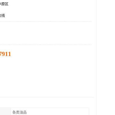
中原区
仪线
7911
各类油品