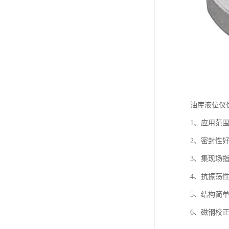
油库液位
1、应用范
2、密封性
3、集现场
4、抗振荡
5、结构简
6、磁钢校