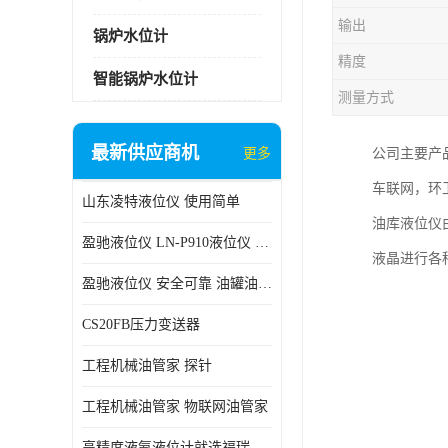
输出
锅炉水位计
精度
智能锅炉水位计
测量方式
最新供应商机
更多
公司主要产
车联网，环卫
山东凌特液位仪 使用简单
油库液位仪
盈驰液位仪 LN-P910液位仪 安全可靠
液晶进行各
盈驰液位仪 安全可靠 油罐油位检测
CS20FB压力变送器
工程机械油管家 探针
工程机械油管家 物联网油管家
高精度液氨液位计就选福瑞德仪表