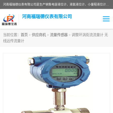
河南福瑞德仪表有限公司是生产销售电容液位计、液氨液位计、小量程液位计定制、智能锅炉水位计、液氮液位计等；并在产品开发、研制的过程中，吸取国内外仪器仪表的技术精华，建立了一支高、精、尖的科研开发队伍，使产品性能不断升级。
河南福瑞德仪表有限公司
当前位置：
首页
>
供应商机
>
流量传感器
> 调整环涡街流流量计 无
线远传流量计
液位计
液位传感器
压力传感器
流量传感器
智能仪表
液氮液位计
差压变送器
液位计传感器定制
液氨液位计
物位计
油量传感器
测漏仪