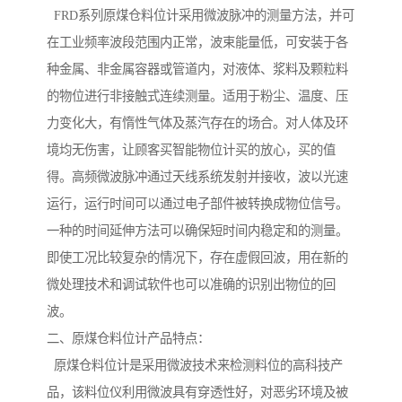
FRD系列原煤仓料位计采用微波脉冲的测量方法，并可
在工业频率波段范围内正常，波束能量低，可安装于各
种金属、非金属容器或管道内，对液体、浆料及颗粒料
的物位进行非接触式连续测量。适用于粉尘、温度、压
力变化大，有惰性气体及蒸汽存在的场合。对人体及环
境均无伤害，让顾客买智能物位计买的放心，买的值
得。高频微波脉冲通过天线系统发射并接收，波以光速
运行，运行时间可以通过电子部件被转换成物位信号。
一种的时间延伸方法可以确保短时间内稳定和的测量。
即使工况比较复杂的情况下，存在虚假回波，用在新的
微处理技术和调试软件也可以准确的识别出物位的回
波。
二、原煤仓料位计产品特点：
原煤仓料位计是采用微波技术来检测料位的高科技产
品，该料位仪利用微波具有穿透性好，对恶劣环境及被