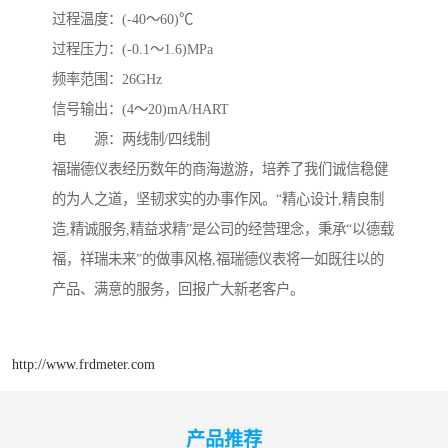
过程温度：(-40～60)℃
过程压力：(-0.1～1.6)MPa
频率范围：26GHz
信号输出：(4～20)mA/HART
电 源：两线制/四线制
福瑞德仪表经历数年的商海遨游，培养了我们诚信稳健
的为人之道，坚韧求实的办事作风。“精心设计,精良制
造,精诚服务,精益求精”是公司的经营理念，秉承“以德载
福，祥瑞未来”的做事风格,福瑞德仪表将一如既往以的
产品、满意的服务，回报广大新老客户。
http://www.frdmeter.com
产品推荐