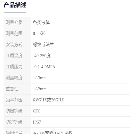
产品描述
测量介质
各类液体
测量范围
0-20米
安装方式
螺纹或法兰
介质温度
-40-250度
介质压力
-0.1-4.0MPA
测量精度
+/-3mm
重复性
+/-2mm
频率范围
6.8GHZ或26GHZ
防爆等级
CT6
防护等级
IP67
输出信号
4-20毫安或HART协议