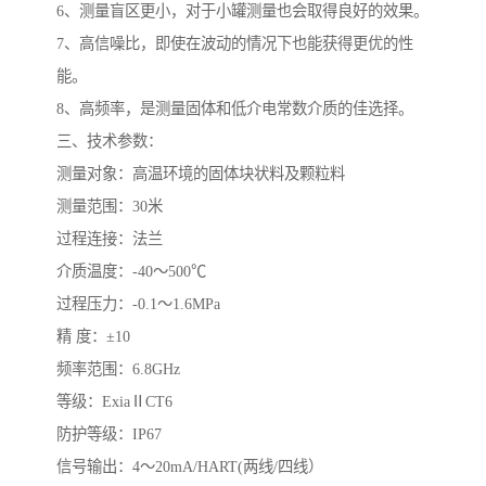
6、测量盲区更小，对于小罐测量也会取得良好的效果。
7、高信噪比，即使在波动的情况下也能获得更优的性
能。
8、高频率，是测量固体和低介电常数介质的佳选择。
三、技术参数：
测量对象：高温环境的固体块状料及颗粒料
测量范围：30米
过程连接：法兰
介质温度：-40～500℃
过程压力：-0.1～1.6MPa
精 度：±10
频率范围：6.8GHz
等级：ExiaⅡCT6
防护等级：IP67
信号输出：4～20mA/HART(两线/四线）