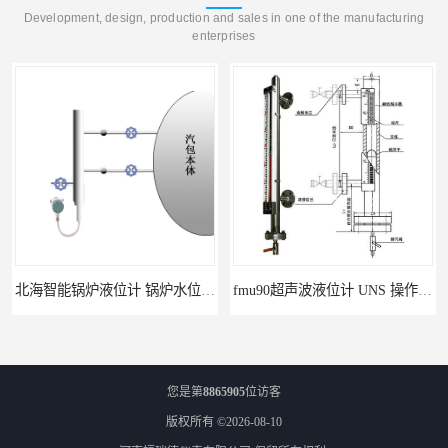
Development, design, production and sales in one of the manufacturing
enterprises
自动校准
fmu90超声波液位计 UNS 操作简单
您是第
8865905
位访客
版权所有 ©2026-08-10