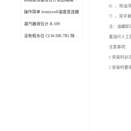
6）、将油
操作简单 honeywell温度变送器
7）、双手
凝汽器液位计 R-509
注：油罐卸
没有假水位 CLW-DR-7B1 除氧器水位测量
量油尺人工
注意事项：
1.安装时
2.安装时