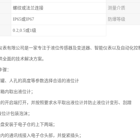
螺纹或法兰连接
测量介质
IP65或IP67
防爆等级
0.2,0.5或1级
仪表有限公司是一家专注于液位传感器及变送器、智能仪表以及自动化控
供全面的技术解决方案。
步骤：
油罐、人孔的高度等参数选择合适的液位计
装箱内取出液位计；
装的开启端打开，并按照要求水平取出液位计并防止液位计变形、刮蹭
除液位计包装泡沫；
定盘安装于电子仓的上下两端；
装内的通讯线接入电子仓头部，并旋紧插头；