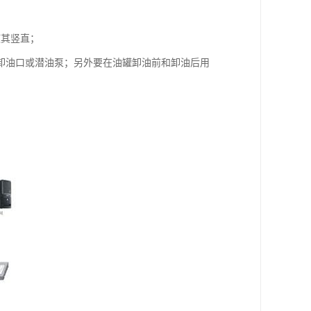
使其竖直；
卸油口或潜油泵；另外要在油罐卸油前和卸油后用