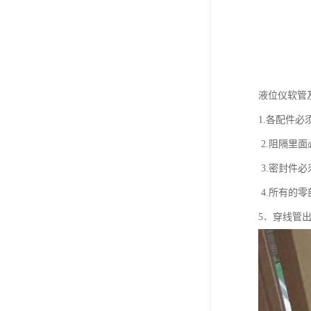
液位仪软管
1.各配件
2.阻隔里
3.密封件
4.所有的
5．穿线管出