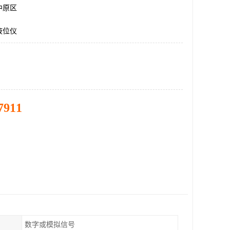
中原区
液位仪
7911
数字或模拟信号