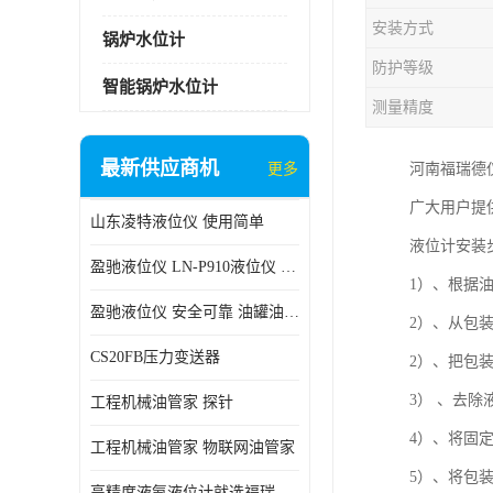
安装方式
锅炉水位计
防护等级
智能锅炉水位计
测量精度
最新供应商机
更多
河南福瑞德
广大用户提
山东凌特液位仪 使用简单
液位计安装
盈驰液位仪 LN-P910液位仪 安全可靠
1）、根据
盈驰液位仪 安全可靠 油罐油位检测
2）、从包
CS20FB压力变送器
2）、把包
3） 、去
工程机械油管家 探针
4）、将固
工程机械油管家 物联网油管家
5）、将包
高精度液氨液位计就选福瑞德仪表