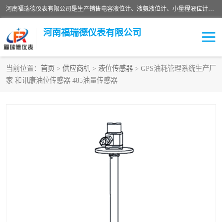
河南福瑞德仪表有限公司是生产销售电容液位计、液氨液位计、小量程液位计定制、智能锅炉水位计、液氮液位计等；并在产品开发、研制的过程中，吸取国内外仪器仪表的技术精华，建立了一支高、精、尖的科研开发队伍，使产品性能不断升级。
河南福瑞德仪表有限公司
当前位置：
首页
>
供应商机
>
液位传感器
> GPS油耗管理系统生产厂
家 和讯康油位传感器 485油量传感器
液位计
液位传感器
压力传感器
流量传感器
智能仪表
液氮液位计
差压变送器
液位计传感器定制
液氨液位计
物位计
油量传感器
测漏仪