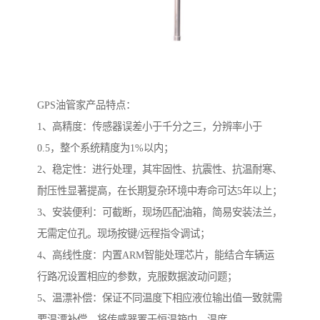
GPS油管家产品特点：
1、高精度：传感器误差小于千分之三，分辨率小于
0.5，整个系统精度为1%以内；
2、稳定性：进行处理，其牢固性、抗震性、抗温耐寒、
耐压性显著提高，在长期复杂环境中寿命可达5年以上；
3、安装便利：可截断，现场匹配油箱，简易安装法兰，
无需定位孔。现场按键/远程指令调试；
4、高线性度：内置ARM智能处理芯片，能结合车辆运
行路况设置相应的参数，克服数据波动问题；
5、温漂补偿：保证不同温度下相应液位输出值一致就需
要温漂补偿，将传感器置于恒温箱中，温度