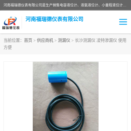
河南福瑞德仪表有限公司是生产销售电容液位计、液氨液位计、小量程液位计定制、智能锅炉水位计、液氮液位计等；并在产品开发、研制的过程中，吸取国内外仪器仪表的技术精华，建立了一支高、精、尖的科研开发队伍，使产品性能不断升级。
河南福瑞德仪表有限公司
当前位置：
首页
>
供应商机
>
测漏仪
> 长沙测漏仪 凌特渗漏仪 使用
方便
液位计
液位传感器
压力传感器
流量传感器
智能仪表
液氮液位计
差压变送器
液位计传感器定制
液氨液位计
物位计
油量传感器
测漏仪