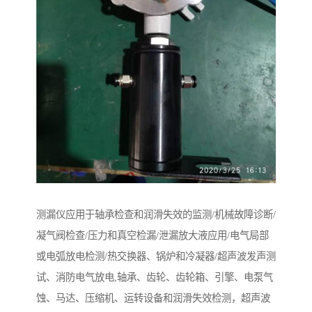
测漏仪应用于轴承检查和润滑失效的监测/机械故障诊断/
凝气阀检查/压力和真空检漏/泄漏放大液应用/电气局部
或电弧放电检测/热交换器、锅炉和冷凝器/超声波发声测
试、消防电气放电,轴承、齿轮、齿轮箱、引擎、电泵气
蚀、马达、压缩机、运转设备和润滑失效检测，超声波