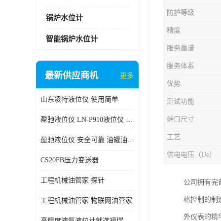
防护等级
锅炉水位计
精度
智能锅炉水位计
服务靠谱
服务体系
最新供应商机
更多
优势
山东凌特液位仪 使用简单
测试功能
端口尺寸
盈驰液位仪 LN-P910液位仪 安全可靠
工艺
盈驰液位仪 安全可靠 油罐油位检测
供电电压（Ue）
CS20FB压力变送器
工程机械油管家 探针
公司拥有完
格控制的制
工程机械油管家 物联网油管家
外仪表的精
高精度液氨液位计就选福瑞德仪表