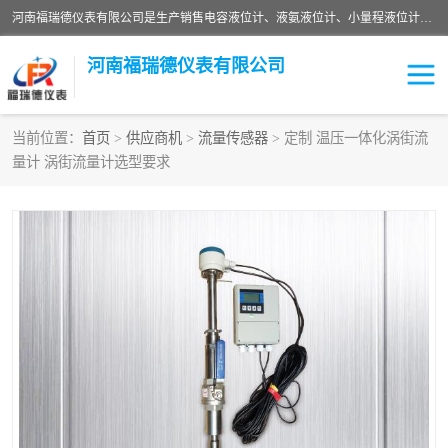
河南福瑞德仪表有限公司是生产销售电容液位计、液氨液位计、小量程液位计定制、智能锅炉水位计、液氮液位计等；并在产品开发、研制的过程中，吸取国内外仪器仪表的技术精华，建立了一支高、精、尖的科研开发队伍，使产品性能不断升级。
河南福瑞德仪表有限公司
当前位置：
首页
>
供应商机
>
流量传感器
> 定制 温压一体化涡街流
量计 涡街流量计选型要求
液位计
液位传感器
压力传感器
流量传感器
智能仪表
液氮液位计
差压变送器
液位计传感器定制
液氨液位计
物位计
油量传感器
测漏仪