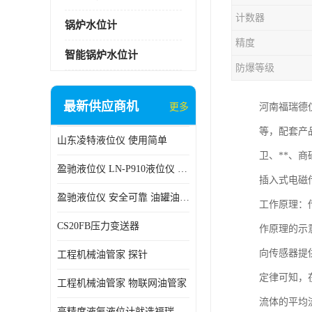
计数器
锅炉水位计
精度
智能锅炉水位计
防爆等级
最新供应商机
更多
河南福瑞德仪
等，配套产
山东凌特液位仪 使用简单
卫、**、
盈驰液位仪 LN-P910液位仪 安全可靠
插入式电磁
盈驰液位仪 安全可靠 油罐油位检测
工作原理：
CS20FB压力变送器
作原理的示
向传感器提
工程机械油管家 探针
定律可知，
工程机械油管家 物联网油管家
流体的平均
高精度液氨液位计就选福瑞德仪表