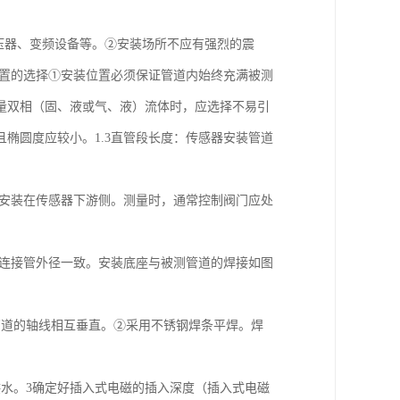
变压器、变频设备等。②安装场所不应有强烈的震
位置的选择①安装位置必须保证管道内始终充满被测
量双相（固、液或气、液）流体时，应选择不易引
椭圆度应较小。1.3直管段长度：传感器安装管道
应安装在传感器下游侧。测量时，通常控制阀门应处
的连接管外径一致。安装底座与被测管道的焊接如图
测管道的轴线相互垂直。②采用不锈钢焊条平焊。焊
供水。3确定好插入式电磁的插入深度（插入式电磁