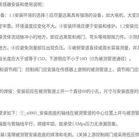
传感器安装和使用说明：
准备：1.1安装环境的选择①应尽量远离具有强场的设备，如大电机、大
定牢靠。环境温度应变化不大。③安装环境应便于安装和维护。1.2安装
择流体流动脉冲小的地方，即应远离泵和阀门、弯头等局部阻力件。③测
地方。④应避免测量部位出现负压。⑤被侧管道直径或周长容易测量，并且
段长度应大于或等于15D，下游侧应不小于10D（D为被测管道通径）。
阀门和调节阀门：控制阀门应安装在传感器上游侧的被测管道上，调节阀门
。
底座的焊接：安装前应在被测管道上开一个直径60的小孔，尺寸与安装底座
要求如下：①_x0001_安装底座的轴线在被测管道的中心位置上并与被
端面与管轴线平行，焊缝牢固，能承受1.6Mpa压力无渗漏现象。
安装1清理被测管安装底座的焊渣和毛刺。2关掉上游控制阀门或采用低压