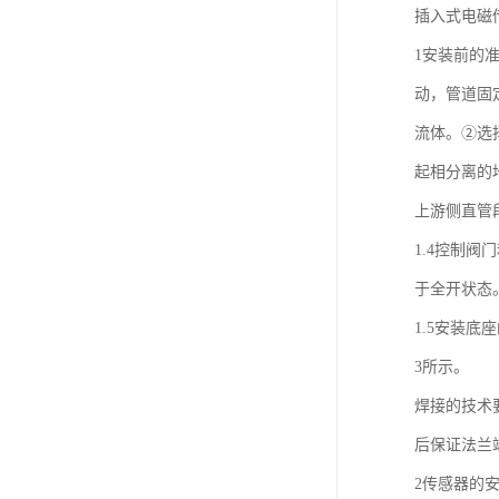
插入式电磁
1安装前的
动，管道固
流体。②选
起相分离的
上游侧直管
1.4控制
于全开状态
1.5安装
3所示。
焊接的技术
后保证法兰
2传感器的