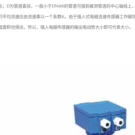
25D处，D为管道直径，一般小于DN400的管道可插到被测管道的中心轴
的平均流速应由流速乘以一个系数K。由于插入式电磁流速传感器工作磁
截面积也得出，所以，插入电磁传感器的输出电动势大小即可代表大小。