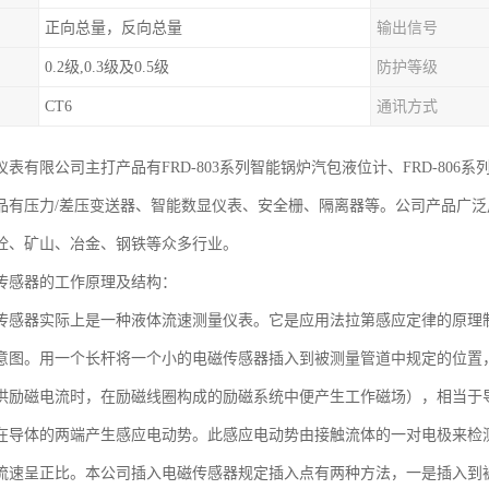
正向总量，反向总量
输出信号
0.2级,0.3级及0.5级
防护等级
CT6
通讯方式
表有限公司主打产品有FRD-803系列智能锅炉汽包液位计、FRD-806系
品有压力/差压变送器、智能数显仪表、安全栅、隔离器等。公司产品广
商砼、矿山、冶金、钢铁等众多行业。
传感器的工作原理及结构：
传感器实际上是一种液体流速测量仪表。它是应用法拉第感应定律的原理
意图。用一个长杆将一个小的电磁传感器插入到被测量管道中规定的位置
供励磁电流时，在励磁线圈构成的励磁系统中便产生工作磁场），相当于
在导体的两端产生感应电动势。此感应电动势由接触流体的一对电极来检
流速呈正比。本公司插入电磁传感器规定插入点有两种方法，一是插入到