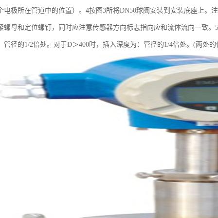
个电极所在管道中的位置）。4按图3所将DN50球阀安装到安装底座上。
紧螺母和定位螺钉，同时应注意传感器方向标志指向应和流体流向一致。5插
管径的1/2倍处。对于D＞400时，插入深度为：管径的1/4倍处。(两处