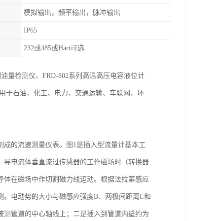
模拟输出，频率输出，脉冲输出
IP65
232或485或Hart可选
列油量检测仪、FRD-802系列高温高压电容液位计
泛用于石油、化工、电力、交通运输、车联网、环
制成的流速测量仪表。图1是插入型流量计基本工
，导电流体垂直流过传感器的工作磁场时（转换器
导体在磁场中作切割磁力线运动。根据法拉第感应
测。电动势的大小与磁感应强度B、两极间距离L和
被测管道的中心轴线上；二是插入到管道内壁约为