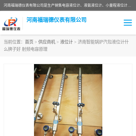
河南福瑞德仪表有限公司是生产销售电容液位计、液氨液位计、小量程液位计定制、智能锅炉水位计、液氮液位计等；并在产品开发、研制的过程中，吸取国内外仪器仪表的技术精华，建立了一支高、精、尖的科研开发队伍，使产品性能不断升级。
河南福瑞德仪表有限公司
当前位置：
首页
>
供应商机
>
液位计
> 济南智能锅炉汽包液位计什
么牌子好 射频电容原理
液位计
液位传感器
压力传感器
流量传感器
智能仪表
液氮液位计
差压变送器
液位计传感器定制
液氨液位计
物位计
油量传感器
测漏仪