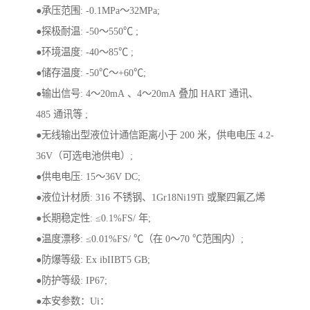
●承压范围: -0.1MPa～32MPa;
●探极耐温: -50～550℃ ;
●环境温度: -40～85℃ ;
●储存温度: -50℃～+60℃;
●输出信号: 4～20mA 、4～20mA 叠加 HART 通讯、
485 通讯等 ;
●无线输出型液位计通信距离小于 200 米，供电电压 4.2-
36V（可选电池供电）;
●供电电压: 15～36V DC;
●液位计材质: 316 不锈钢、1Gr18Ni19Ti 或聚四氟乙烯
●长期稳定性: ≤0.1%FS/ 年;
●温度漂移: ≤0.01%FS/ ℃（在 0～70 ℃范围内）;
●防爆等级: Ex ibIIBT5 GB;
●防护等级: IP67;
●本安参数：Ui：